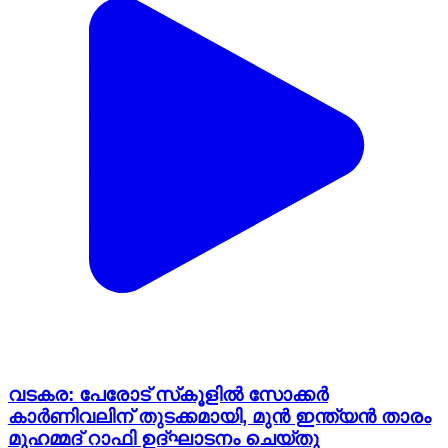
വടകര: പേരോട് സ്‌കൂളിൽ സോക്കർ
കാർണിവലിന് തുടക്കമായി, മുൻ ഇന്ത്യൻ താരം
മുഹമ്മദ് റാഫി ഉദ്ഘാടനം ചെയ്തു