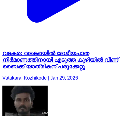
വടകര: വടകരയിൽ ദേശീയപാത
നിർമാണത്തിനായി എടുത്ത കുഴിയിൽ വീണ്
ബൈക്ക് യാത്രികന് പരുക്കേറ്റു
Vatakara, Kozhikode | Jan 29, 2026