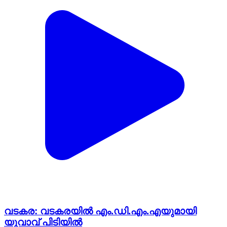
വടകര: വടകരയിൽ എം.ഡി.എം.എയുമായി
യുവാവ് പിടിയിൽ