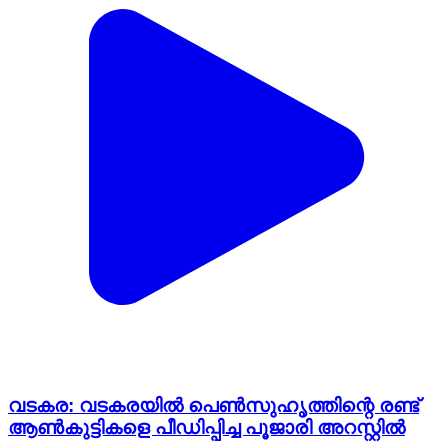
വടകര: വടകരയിൽ പെൺസുഹൃത്തിന്റെ രണ്ട്
ആൺകുട്ടികളെ പീഡിപ്പിച്ച പൂജാരി അറസ്റ്റിൽ