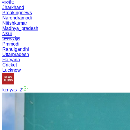
मारपीट
Jharkhand
Breakingnews
Narendramodi
Nitishkumar
Madhya_pradesh
Nsui
उत्तरप्रदेश
Pmmodi
Rahulgandhi
Uttarpradesh
Haryana
Cricket
Lucknow
kcriyas_2