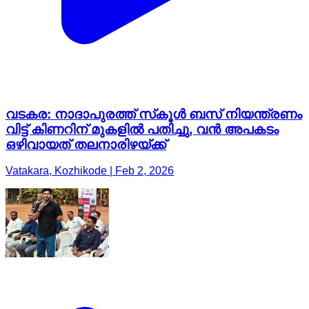
വടകര: നാദാപുരത്ത് സ്‌കൂൾ ബസ് നിയന്ത്രണം
വിട്ട് കിണറിന് മുകളിൽ പതിച്ചു, വൻ അപകടം
ഒഴിവായത് തലനാരിഴയ്ക്ക്
Vatakara, Kozhikode | Feb 2, 2026