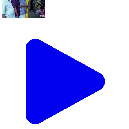
വടകര: വളയം പോലീസ് സ്റ്റേഷന്റെ പുതിയ
കെട്ടിടം മുഖ്യമന്ത്രി നാടിന് സമർപ്പിച്ചു