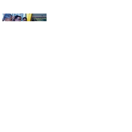
വടകര: വളയം പോലീസ് സ്റ്റേഷന്റെ പുതിയ
കെട്ടിടം മുഖ്യമന്ത്രി നാടിന് സമർപ്പിച്ചു
Vatakara, Kozhikode | Jan 26, 2026