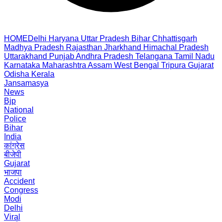
HOME
Delhi
Haryana
Uttar Pradesh
Bihar
Chhattisgarh
Madhya Pradesh
Rajasthan
Jharkhand
Himachal Pradesh
Uttarakhand
Punjab
Andhra Pradesh
Telangana
Tamil Nadu
Karnataka
Maharashtra
Assam
West Bengal
Tripura
Gujarat
Odisha
Kerala
Jansamasya
News
Bjp
National
Police
Bihar
India
कांग्रेस
बीजेपी
Gujarat
भाजपा
Accident
Congress
Modi
Delhi
Viral