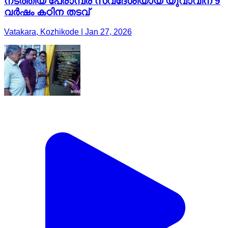
നടത്തിയ പേരാമ്പ്ര സ്വദേശിയായ യുവാവിന് 9
വർഷം കഠിന തടവ്
Vatakara, Kozhikode | Jan 27, 2026