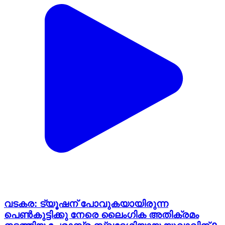
വടകര: ട്യൂഷന് പോവുകയായിരുന്ന
പെൺകുട്ടിക്കു നേരെ ലൈംഗിക അതിക്രമം