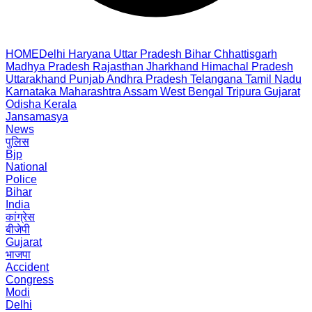
HOME
Delhi
Haryana
Uttar Pradesh
Bihar
Chhattisgarh
Madhya Pradesh
Rajasthan
Jharkhand
Himachal Pradesh
Uttarakhand
Punjab
Andhra Pradesh
Telangana
Tamil Nadu
Karnataka
Maharashtra
Assam
West Bengal
Tripura
Gujarat
Odisha
Kerala
Jansamasya
News
पुलिस
Bjp
National
Police
Bihar
India
कांग्रेस
बीजेपी
Gujarat
भाजपा
Accident
Congress
Modi
Delhi