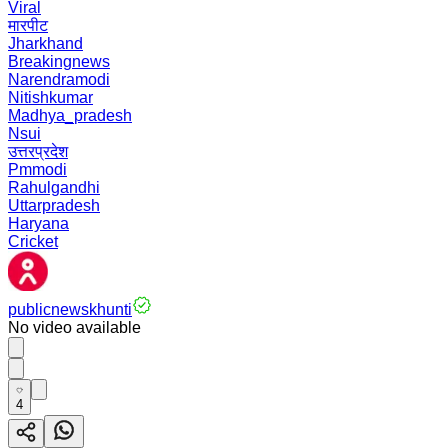
Viral
मारपीट
Jharkhand
Breakingnews
Narendramodi
Nitishkumar
Madhya_pradesh
Nsui
उत्तरप्रदेश
Pmmodi
Rahulgandhi
Uttarpradesh
Haryana
Cricket
publicnewskhunti
No video available
4