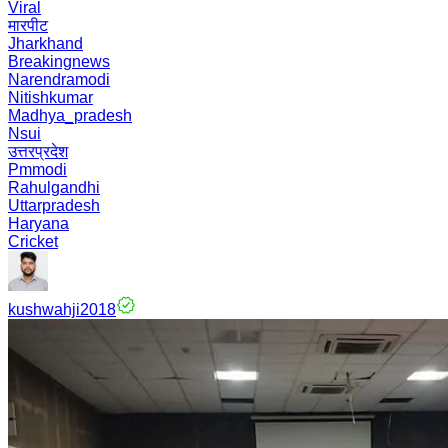
Viral
मारपीट
Jharkhand
Breakingnews
Narendramodi
Nitishkumar
Madhya_pradesh
Nsui
उत्तरप्रदेश
Pmmodi
Rahulgandhi
Uttarpradesh
Haryana
Cricket
kushwahji2018