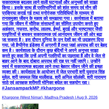
सकारात्मक बदलाव लाने वाली घटनाओं और अनुभवों को साझा
किया। इसके साथ ही प्रतिभागियों को शांत समय एवं मौन की
प्रक्रिया कराई गई तथा मनोरंजक गतिविधियों के माध्यम से
तनावमुक्त जीवन के महत्व को समझाया गया। कार्यशाला में बताया
गया कि जीवन में भौतिक संसाधनों का सीमित उपयोग करते हुए
अहंकार, नफरत, क्रोध, लालच, ईर्ष्या, बुराई और भ्रष्टाचार जैसी
प्रवृत्तियों से बचकर सकारात्मक एवं आनंदमय जीवन की ओर बढ़ा
जा सकता है। इस दौरान दुनिया के उन देशों का भी उदाहरण दिया
गया, जो हैप्पीनेस इंडेक्स में अग्रणी हैं तथा जहां अपराध की दर बेहद
कम है। कार्यशाला के दौरान कुछ बंदियों ने अपने अनुभव साझा
करते हुए कहा कि उन्हें अपनी गलतियों का पछतावा है और वे जेल से
बाहर आने के बाद दोबारा अपराध की राह पर नहीं जाएंगे। उन्होंने
स्वयं में सकारात्मक बदलाव लाने तथा बेहतर जीवन जीने की इच्छा
व्यक्त की। कार्यशाला के आयोजन में जेल प्रभारी श्री युवराज सिंह
मुवेल, श्री जयमल सिंह मालीवाड़, श्री अनिल सोलंकी, श्री नारायण
साठे एवं आरक्षक श्रीमती मोनिका बघेल का सहयोग रहा।
#JansamparkMP #khargone
Khargone (West Nimar), Madhya Pradesh | Aug 9, 2026