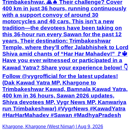
Trimbakeshwar. 🙏🔥 Their challenge? Cover
400 km in just 36 hours, running continuously
with a support convoy of around 30
motorcycles and 40 cars. This isn’t a new
tradition—the devotees have been taking on
this 36-hour run every Sawan for the past 12
years. Their destination: Trimbakeshwar
Temple, where they’ll offer Jalabhishek to Lord
Shiva amid chants of “Har Har Mahadev!” 🚩🔱
Have you ever witnessed or participated in a
Kawad Yatra? Share your experience below! 👇
Follow @vygrofficial for the latest updates!
(Dak Kawad Yatra MP, Khargone to
Trimbakeshwar Kawad, Bamnala Kawad Yatra,
400 km in 36 hours, Sawan 2026 updates,
Shiva devotees MP, Vygr News MP, Kanwariya
run Trimbakeshwar) #VygrNews #KawadYatra
#HarHarMahadev #Sawan #MadhyaPradesh
Khargone, Khargone (West Nimar) | Aug 9, 2026