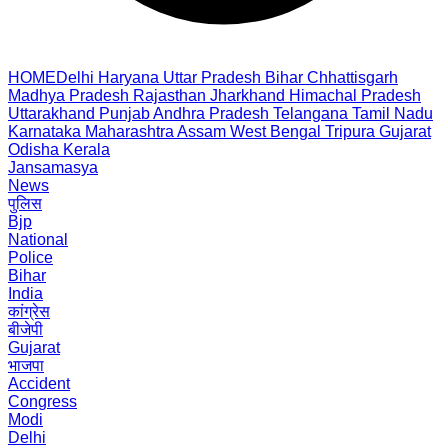
HOME
Delhi
Haryana
Uttar Pradesh
Bihar
Chhattisgarh
Madhya Pradesh
Rajasthan
Jharkhand
Himachal Pradesh
Uttarakhand
Punjab
Andhra Pradesh
Telangana
Tamil Nadu
Karnataka
Maharashtra
Assam
West Bengal
Tripura
Gujarat
Odisha
Kerala
Jansamasya
News
पुलिस
Bjp
National
Police
Bihar
India
कांग्रेस
बीजेपी
Gujarat
भाजपा
Accident
Congress
Modi
Delhi