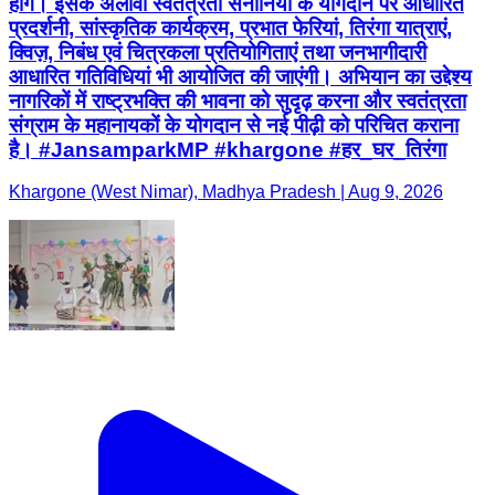
होंगे। इसके अलावा स्वतंत्रता सेनानियों के योगदान पर आधारित
प्रदर्शनी, सांस्कृतिक कार्यक्रम, प्रभात फेरियां, तिरंगा यात्राएं,
क्विज़, निबंध एवं चित्रकला प्रतियोगिताएं तथा जनभागीदारी
आधारित गतिविधियां भी आयोजित की जाएंगी। अभियान का उद्देश्य
नागरिकों में राष्ट्रभक्ति की भावना को सुदृढ़ करना और स्वतंत्रता
संग्राम के महानायकों के योगदान से नई पीढ़ी को परिचित कराना
है। #JansamparkMP #khargone #हर_घर_तिरंगा
Khargone (West Nimar), Madhya Pradesh | Aug 9, 2026