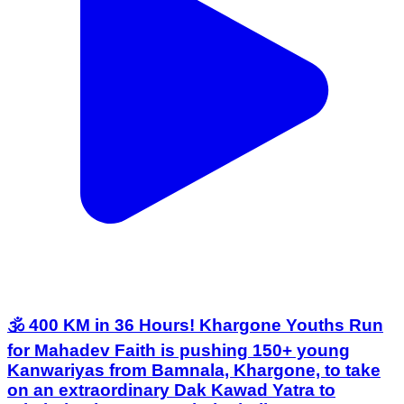
🕉️ 400 KM in 36 Hours! Khargone Youths Run
for Mahadev Faith is pushing 150+ young
Kanwariyas from Bamnala, Khargone, to take
on an extraordinary Dak Kawad Yatra to