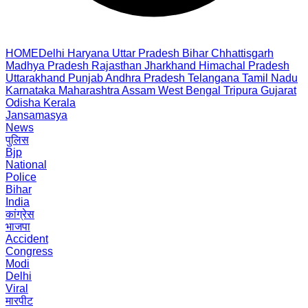
HOME
Delhi
Haryana
Uttar Pradesh
Bihar
Chhattisgarh
Madhya Pradesh
Rajasthan
Jharkhand
Himachal Pradesh
Uttarakhand
Punjab
Andhra Pradesh
Telangana
Tamil Nadu
Karnataka
Maharashtra
Assam
West Bengal
Tripura
Gujarat
Odisha
Kerala
Jansamasya
News
पुलिस
Bjp
National
Police
Bihar
India
कांग्रेस
भाजपा
Accident
Congress
Modi
Delhi
Viral
मारपीट