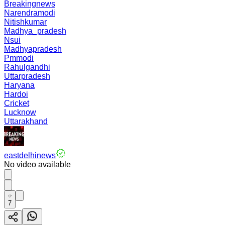
Breakingnews
Narendramodi
Nitishkumar
Madhya_pradesh
Nsui
Madhyapradesh
Pmmodi
Rahulgandhi
Uttarpradesh
Haryana
Hardoi
Cricket
Lucknow
Uttarakhand
eastdelhinews
No video available
7