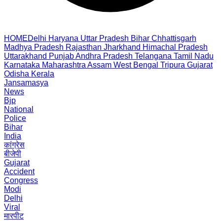
HOME
Delhi
Haryana
Uttar Pradesh
Bihar
Chhattisgarh
Madhya Pradesh
Rajasthan
Jharkhand
Himachal Pradesh
Uttarakhand
Punjab
Andhra Pradesh
Telangana
Tamil Nadu
Karnataka
Maharashtra
Assam
West Bengal
Tripura
Gujarat
Odisha
Kerala
Jansamasya
News
Bjp
National
Police
Bihar
India
कांग्रेस
बीजेपी
Gujarat
Accident
Congress
Modi
Delhi
Viral
मारपीट