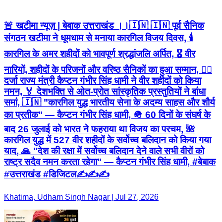
🚨 खटीमा न्यूज़ | बेबाक उत्तराखंड ।।🇮🇳 🇮🇳 पूर्व सैनिक
संगठन खटीमा ने धूमधाम से मनाया कारगिल विजय दिवस, 🕯️
कारगिल के अमर शहीदों को भावपूर्ण श्रद्धांजलि अर्पित, 🎖️ वीर
नारियों, शहीदों के परिजनों और वरिष्ठ सैनिकों का हुआ सम्मान, 👨‍✈️
दर्जा राज्य मंत्री कैप्टन गंभीर सिंह धामी ने वीर शहीदों को किया
नमन, 🏅 देशभक्ति से ओत-प्रोत सांस्कृतिक प्रस्तुतियों ने बांधा
समां, 🇮🇳 "कारगिल युद्ध भारतीय सेना के अदम्य साहस और शौर्य
का प्रतीक" — कैप्टन गंभीर सिंह धामी, 🪖 60 दिनों के संघर्ष के
बाद 26 जुलाई को भारत ने फहराया था विजय का परचम, 🌺
कारगिल युद्ध में 527 वीर शहीदों के सर्वोच्च बलिदान को किया गया
याद, 🙏 "देश की रक्षा में सर्वोच्च बलिदान देने वाले सभी वीरों को
राष्ट्र सदैव नमन करता रहेगा" — कैप्टन गंभीर सिंह धामी, #बेबाक
#उत्तराखंड #डिजिटल✍️✍️✍️
Khatima, Udham Singh Nagar | Jul 27, 2026