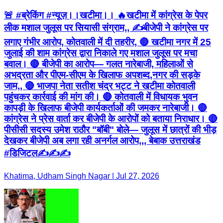
🚨 #ब्रेकिंग #न्यूज़।।खटीमा।। 🔥खटीमा में कांग्रेस के पेपर
लीक मशाल जुलूस पर सियासी संग्राम,, ✍️बीजेपी ने कांग्रेस पर
लगाए गंभीर आरोप, कोतवाली में दी तहरीर, 🔴 खटीमा नगर में 25
जुलाई की शाम कांग्रेस द्वारा निकाले गए मशाल जुलूस पर मचा
बवाल। 🔴 बीजेपी का आरोप— गलत नारेबाजी, महिलाओं से
अभद्रता और पीएम-सीएम के खिलाफ अपशब्द,नगर की सड़के
जाम,, 🔴 भाजपा नेता सतीश चंद्र भट्ट ने खटीमा कोतवाली
पहुंचकर कार्रवाई की मांग की। 🔴 कोतवाली में विधायक भुवन
कापड़ी के खिलाफ बीजेपी कार्यकर्ताओं की जमकर नारेबाजी। 🔴
कांग्रेस ने प्रेस वार्ता कर बीजेपी के आरोपों को बताया निराधार। 🔴
पीसीसी सदस्य उमेश राठौर "बॉबी" बोले— जुलूस में छात्रों की भीड़
देखकर बीजेपी अब लगा रही अनर्गल आरोप,,, बेबाक उत्तराखंड
#डिजिटल✍️✍️✍️
Khatima, Udham Singh Nagar | Jul 27, 2026