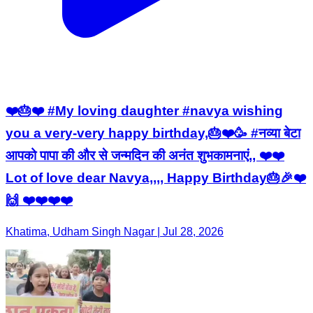
❤️🎂❤️ #My loving daughter #navya wishing
you a very-very happy birthday,🎂❤️🥳 #नव्या बेटा
आपको पापा की और से जन्मदिन की अनंत शुभकामनाएं,, ❤️❤️
Lot of love dear Navya,,,, Happy Birthday🎂🎉❤️
🙌 ❤️❤️❤️❤️
Khatima, Udham Singh Nagar | Jul 28, 2026