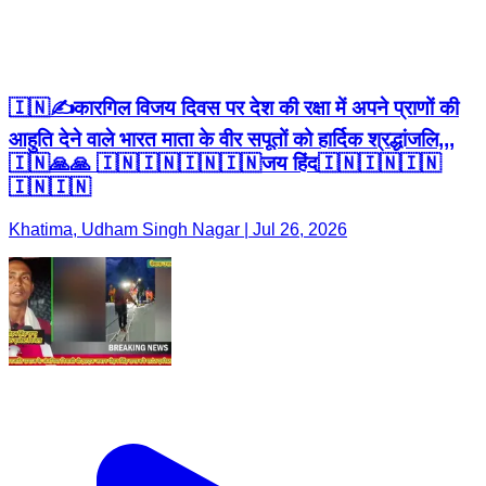
🇮🇳✍️कारगिल विजय दिवस पर देश की रक्षा में अपने प्राणों की
आहुति देने वाले भारत माता के वीर सपूतों को हार्दिक श्रद्धांजलि,,,
🇮🇳🙏🙏 🇮🇳🇮🇳🇮🇳🇮🇳जय हिंद🇮🇳🇮🇳🇮🇳
🇮🇳🇮🇳
Khatima, Udham Singh Nagar | Jul 26, 2026