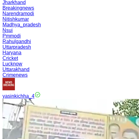
Jharkhand
Breakingnews
Narendramodi
Nitishkumar
Madhya_pradesh
Nsui
Pmmodi
Rahulgandhi
Uttarpradesh
Haryana
Cricket
Lucknow
Uttarakhand
Crimenews
yasinkichha_4