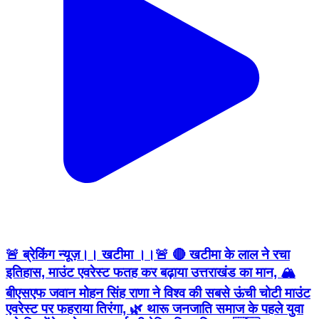
🚨 ब्रेकिंग न्यूज़।। खटीमा ।।🚨 🔴 खटीमा के लाल ने रचा
इतिहास, माउंट एवरेस्ट फतह कर बढ़ाया उत्तराखंड का मान, 🏔️
बीएसएफ जवान मोहन सिंह राणा ने विश्व की सबसे ऊंची चोटी माउंट
एवरेस्ट पर फहराया तिरंगा, 🌿 थारू जनजाति समाज के पहले युवा