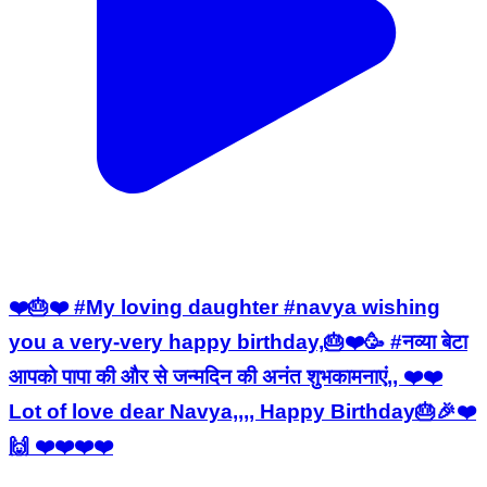
❤️🎂❤️ #My loving daughter #navya wishing
you a very-very happy birthday,🎂❤️🥳 #नव्या बेटा
आपको पापा की और से जन्मदिन की अनंत शुभकामनाएं,, ❤️❤️
Lot of love dear Navya,,,, Happy Birthday🎂🎉❤️
🙌 ❤️❤️❤️❤️