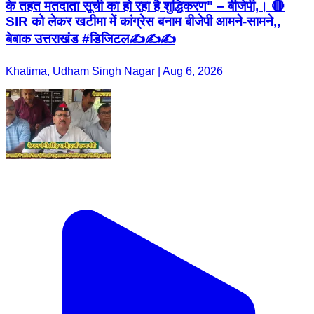
के तहत मतदाता सूची का हो रहा है शुद्धिकरण" – बीजेपी,। 🔴
SIR को लेकर खटीमा में कांग्रेस बनाम बीजेपी आमने-सामने,,
बेबाक उत्तराखंड #डिजिटल✍️✍️✍️
Khatima, Udham Singh Nagar | Aug 6, 2026