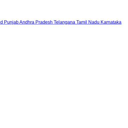
nd
Punjab
Andhra Pradesh
Telangana
Tamil Nadu
Karnataka