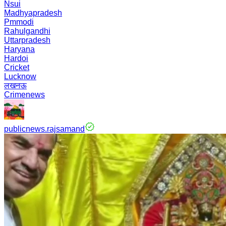
Nsui
Madhyapradesh
Pmmodi
Rahulgandhi
Uttarpradesh
Haryana
Hardoi
Cricket
Lucknow
लखनऊ
Crimenews
publicnews.rajsamand