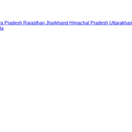
a Pradesh
Rajasthan
Jharkhand
Himachal Pradesh
Uttarakha
la