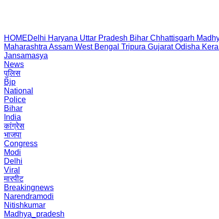
HOME
Delhi
Haryana
Uttar Pradesh
Bihar
Chhattisgarh
Madhy
Maharashtra
Assam
West Bengal
Tripura
Gujarat
Odisha
Kera
Jansamasya
News
पुलिस
Bjp
National
Police
Bihar
India
कांग्रेस
भाजपा
Congress
Modi
Delhi
Viral
मारपीट
Breakingnews
Narendramodi
Nitishkumar
Madhya_pradesh