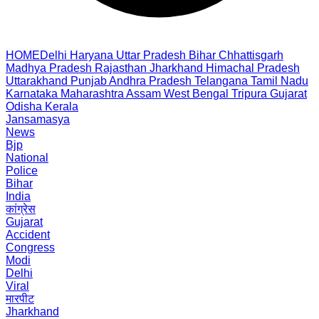
HOME
Delhi
Haryana
Uttar Pradesh
Bihar
Chhattisgarh
Madhya Pradesh
Rajasthan
Jharkhand
Himachal Pradesh
Uttarakhand
Punjab
Andhra Pradesh
Telangana
Tamil Nadu
Karnataka
Maharashtra
Assam
West Bengal
Tripura
Gujarat
Odisha
Kerala
Jansamasya
News
Bjp
National
Police
Bihar
India
कांग्रेस
Gujarat
Accident
Congress
Modi
Delhi
Viral
मारपीट
Jharkhand