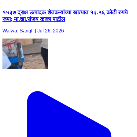
​१५३७ द्राक्ष उत्पादक शेतकऱ्यांच्या खात्यात १२.५६ कोटी रुपये
जमा; मा.खा.संजय काका पाटील
Walwa, Sangli | Jul 26, 2026