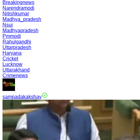
Breakingnews
Narendramodi
Nitishkumar
Madhya_pradesh
Nsui
Madhyapradesh
Pmmodi
Rahulgandhi
Uttarpradesh
Haryana
Cricket
Lucknow
Uttarakhand
Crimenews
sampadakakshay