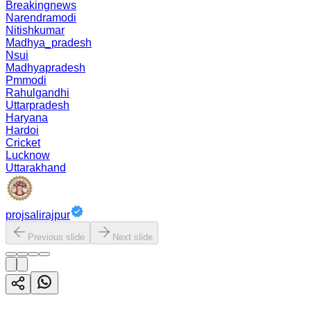
Breakingnews
Narendramodi
Nitishkumar
Madhya_pradesh
Nsui
Madhyapradesh
Pmmodi
Rahulgandhi
Uttarpradesh
Haryana
Hardoi
Cricket
Lucknow
Uttarakhand
projsalirajpur
Previous slide
Next slide