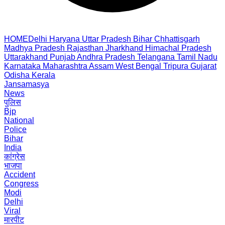
HOME
Delhi
Haryana
Uttar Pradesh
Bihar
Chhattisgarh
Madhya Pradesh
Rajasthan
Jharkhand
Himachal Pradesh
Uttarakhand
Punjab
Andhra Pradesh
Telangana
Tamil Nadu
Karnataka
Maharashtra
Assam
West Bengal
Tripura
Gujarat
Odisha
Kerala
Jansamasya
News
पुलिस
Bjp
National
Police
Bihar
India
कांग्रेस
भाजपा
Accident
Congress
Modi
Delhi
Viral
मारपीट