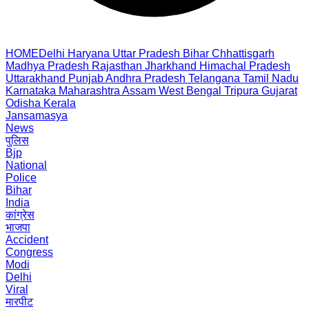
HOME
Delhi
Haryana
Uttar Pradesh
Bihar
Chhattisgarh
Madhya Pradesh
Rajasthan
Jharkhand
Himachal Pradesh
Uttarakhand
Punjab
Andhra Pradesh
Telangana
Tamil Nadu
Karnataka
Maharashtra
Assam
West Bengal
Tripura
Gujarat
Odisha
Kerala
Jansamasya
News
पुलिस
Bjp
National
Police
Bihar
India
कांग्रेस
भाजपा
Accident
Congress
Modi
Delhi
Viral
मारपीट