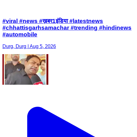
#viral #news #ख़बर1इंडिया #latestnews
#chhattisgarhsamachar #trending #hindinews
#automobile
Durg, Durg | Aug 5, 2026