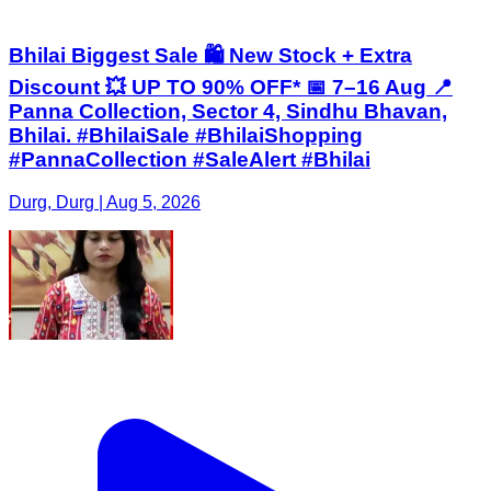
Bhilai Biggest Sale 🛍️ New Stock + Extra
Discount 💥 UP TO 90% OFF* 📅 7–16 Aug 📍
Panna Collection, Sector 4, Sindhu Bhavan,
Bhilai. #BhilaiSale #BhilaiShopping
#PannaCollection #SaleAlert #Bhilai
Durg, Durg | Aug 5, 2026