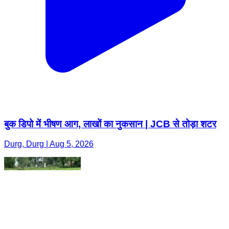
बुक डिपो में भीषण आग, लाखों का नुकसान | JCB से तोड़ा शटर
Durg, Durg | Aug 5, 2026