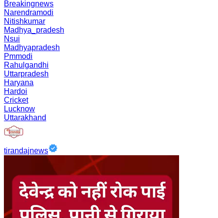
Breakingnews
Narendramodi
Nitishkumar
Madhya_pradesh
Nsui
Madhyapradesh
Pmmodi
Rahulgandhi
Uttarpradesh
Haryana
Hardoi
Cricket
Lucknow
Uttarakhand
tirandajnews