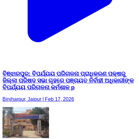
ବିଞ୍ଝାରପୁର: ବିପର୍ଯ୍ୟୟ ପରିଚାଳନା ପ୍ରାଧିକରଣ ପକ୍ଷରୁ
ଜିଲ୍ଲା ପରିଷଦ ସଭା ଗୃହରେ ପଞ୍ଚାୟତ ନିର୍ବାହୀ ଅଧିକାରୀଙ୍କ
ବିପର୍ଯ୍ୟୟ ପରିଚାଳନା କର୍ମଶାଳ p
Binjharpur, Jajpur | Feb 17, 2026