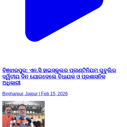
ବିଞ୍ଝାରପୁର: ଏନ.ସି ହାଇସ୍କୁଲର ପ୍ଲାଣ୍ଟିନିୟମ ଗୁବୁଲିର
ଦ୍ୱିତୀୟ ଦିନ ଯୋଗଦେଲେ ବିଧାୟକ ଓ ପ୍ରଶାସନିକ
ଅଧିକାରୀ
Binjharpur, Jajpur | Feb 15, 2026