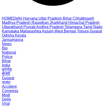
HOME
Delhi
Haryana
Uttar Pradesh
Bihar
Chhattisgarh
Madhya Pradesh
Rajasthan
Jharkhand
Himachal Pradesh
Uttarakhand
Punjab
Andhra Pradesh
Telangana
Tamil Nadu
Karnataka
Maharashtra
Assam
West Bengal
Tripura
Gujarat
Odisha
Kerala
Jansamasya
News
Bjp
National
Police
Bihar
India
कांग्रेस
बीजेपी
Gujarat
भाजपा
Accident
Congress
Modi
Delhi
Viral