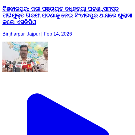
ବିଞ୍ଝାରପୁର: ଜରୀ ପଞ୍ଚାୟତ ବଧୂହତ୍ୟା ଘଟଣା,ସମସ୍ତ
ଅଭିଯୁକ୍ତ ଗିରଫ,ଘଟଣାକୁ ନେଇ ବିଂଝାରପୁର ଥାନାରେ ଖୁଲାସା
କଲେ ଏସଡିପିଓ
Binjharpur, Jajpur | Feb 14, 2026