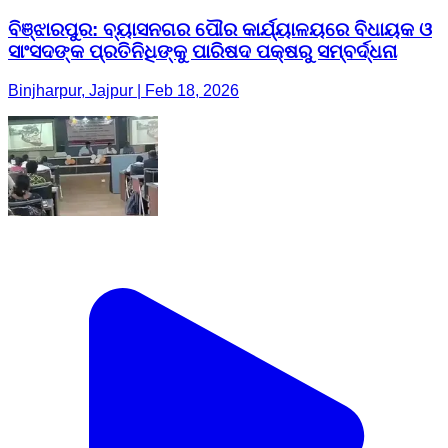
ବିଞ୍ଝାରପୁର: ବ୍ୟାସନଗର ପୌର କାର୍ଯ୍ୟାଳୟରେ ବିଧାୟକ ଓ
ସାଂସଦଙ୍କ ପ୍ରତିନିଧିଙ୍କୁ ପାରିଷଦ ପକ୍ଷରୁ ସମ୍ବର୍ଦ୍ଧନା
Binjharpur, Jajpur | Feb 18, 2026