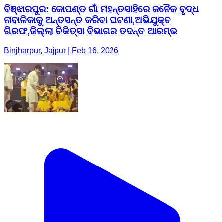
ବିଞ୍ଝାରପୁର: କୋପଣ୍ଡ ଗାଁ ମହନ୍ତସାହିରେ ଜନୈକ ବୃଦ୍ଧ
ନାବାଳିକାକୁ ଅନ୍ତସନ୍ତ କରିବା ଘଟଣା,ଅଭିଯୁକ୍ତ
ଗିରଫ,ଜିଲ୍ଲା ଚିକିତ୍ସା ବିଭାଗର ତଦନ୍ତ ଆରମ୍ଭ
Binjharpur, Jajpur | Feb 16, 2026