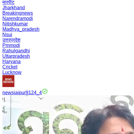
मारपीट
Jharkhand
Breakingnews
Narendramodi
Nitishkumar
Madhya_pradesh
Nsui
उत्तरप्रदेश
Pmmodi
Rahulgandhi
Uttarpradesh
Haryana
Cricket
Lucknow
newsjajpur9124_4