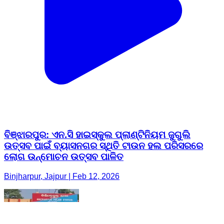
ବିଞ୍ଝାରପୁର: ଏନ.ସି ହାଇସ୍କୁଲ ପ୍ଲାଣ୍ଟିନିୟମ ଜୁଗୁଲି
ଉତ୍ସବ ପାଇଁ ବ୍ୟାସନଗର ସ୍ଥିତି ଟାଉନ ହଲ ପରିସରରେ
ଲୋଗ ଉନ୍ମୋଚନ ଉତ୍ସବ ପାଳିତ
Binjharpur, Jajpur | Feb 12, 2026