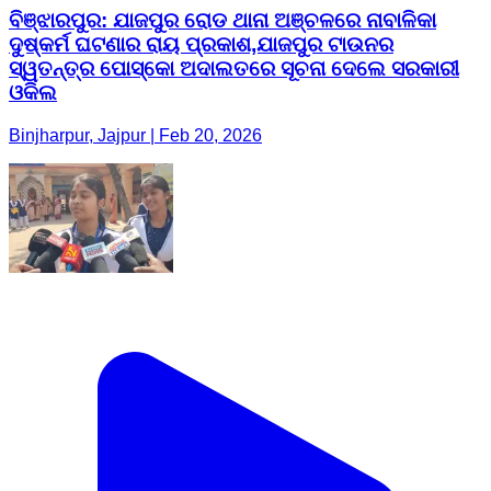
ବିଞ୍ଝାରପୁର: ଯାଜପୁର ରୋଡ ଥାନା ଅଞ୍ଚଳରେ ନାବାଳିକା
ଦୁଷ୍କର୍ମ ଘଟଣାର ରାୟ ପ୍ରକାଶ,ଯାଜପୁର ଟାଉନର
ସ୍ୱତନ୍ତ୍ର ପୋସ୍କୋ ଅଦାଲତରେ ସୂଚନା ଦେଲେ ସରକାରୀ
ଓକିଲ
Binjharpur, Jajpur | Feb 20, 2026