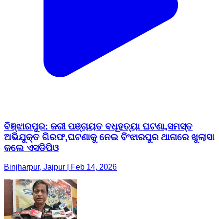
ବିଞ୍ଝାରପୁର: ଜରୀ ପଞ୍ଚାୟତ ବଧୂହତ୍ୟା ଘଟଣା,ସମସ୍ତ
ଅଭିଯୁକ୍ତ ଗିରଫ,ଘଟଣାକୁ ନେଇ ବିଂଝାରପୁର ଥାନାରେ ଖୁଲାସା
କଲେ ଏସଡିପିଓ
Binjharpur, Jajpur | Feb 14, 2026