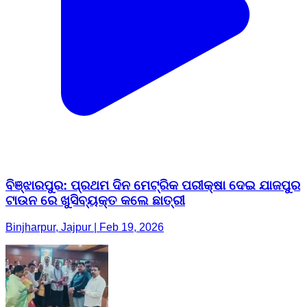
ବିଞ୍ଝାରପୁର: ପ୍ରଥମ ଦିନ ମେଟ୍ରିକ ପରୀକ୍ଷା ଦେଇ ଯାଜପୁର
ଟାଉନ ରେ ଖୁସିବ୍ୟକ୍ତ କଲେ ଛାତ୍ରୀ
Binjharpur, Jajpur | Feb 19, 2026