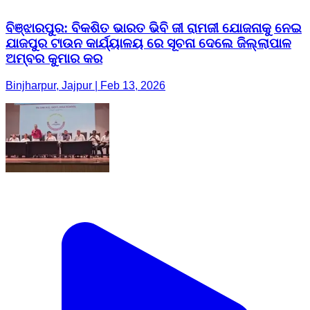
ବିଞ୍ଝାରପୁର: ବିକଶିତ ଭାରତ ଭିବି ଜୀ ରାମଜୀ ଯୋଜନାକୁ ନେଇ
ଯାଜପୁର ଟାଉନ କାର୍ଯ୍ୟାଳୟ ରେ ସୂଚନା ଦେଲେ ଜିଲ୍ଲାପାଳ
ଅମ୍ବର କୁମାର କର
Binjharpur, Jajpur | Feb 13, 2026