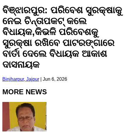
ବିଞ୍ଝାରପୁର: ପରିବେଶ ସୁରକ୍ଷାକୁ
ନେଇ ଚିନ୍ତାପକଟ୍ କଲେ
ବିଧାୟକ,କିଭଳି ପରିବେଶକୁ
ସୁରକ୍ଷା ରଖିବେ ପାଟରଙ୍ଗାରେ
ବାର୍ତା ଦେଲେ ବିଧାୟକ ଆକାଶ
ଦାସନାୟକ
Binjharpur, Jajpur
|
Jun 6, 2026
MORE NEWS