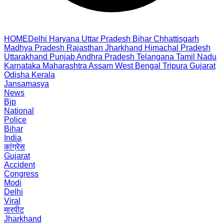
HOME
Delhi
Haryana
Uttar Pradesh
Bihar
Chhattisgarh
Madhya Pradesh
Rajasthan
Jharkhand
Himachal Pradesh
Uttarakhand
Punjab
Andhra Pradesh
Telangana
Tamil Nadu
Karnataka
Maharashtra
Assam
West Bengal
Tripura
Gujarat
Odisha
Kerala
Jansamasya
News
Bjp
National
Police
Bihar
India
कांग्रेस
Gujarat
Accident
Congress
Modi
Delhi
Viral
मारपीट
Jharkhand