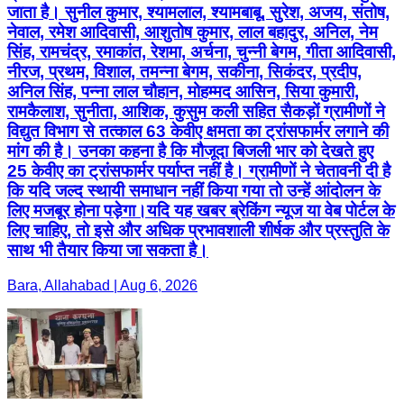
जाता है। सुनील कुमार, श्यामलाल, श्यामबाबू, सुरेश, अजय, संतोष,
नेवाल, रमेश आदिवासी, आशुतोष कुमार, लाल बहादुर, अनिल, नेम
सिंह, रामचंद्र, रमाकांत, रेशमा, अर्चना, चुन्नी बेगम, गीता आदिवासी,
नीरज, प्रथम, विशाल, तमन्ना बेगम, सकीना, सिकंदर, प्रदीप,
अनिल सिंह, पन्ना लाल चौहान, मोहम्मद आसिन, सिया कुमारी,
रामकैलाश, सुनीता, आशिक, कुसुम कली सहित सैकड़ों ग्रामीणों ने
विद्युत विभाग से तत्काल 63 केवीए क्षमता का ट्रांसफार्मर लगाने की
मांग की है। उनका कहना है कि मौजूदा बिजली भार को देखते हुए
25 केवीए का ट्रांसफार्मर पर्याप्त नहीं है। ग्रामीणों ने चेतावनी दी है
कि यदि जल्द स्थायी समाधान नहीं किया गया तो उन्हें आंदोलन के
लिए मजबूर होना पड़ेगा।यदि यह खबर ब्रेकिंग न्यूज या वेब पोर्टल के
लिए चाहिए, तो इसे और अधिक प्रभावशाली शीर्षक और प्रस्तुति के
साथ भी तैयार किया जा सकता है।
Bara, Allahabad | Aug 6, 2026