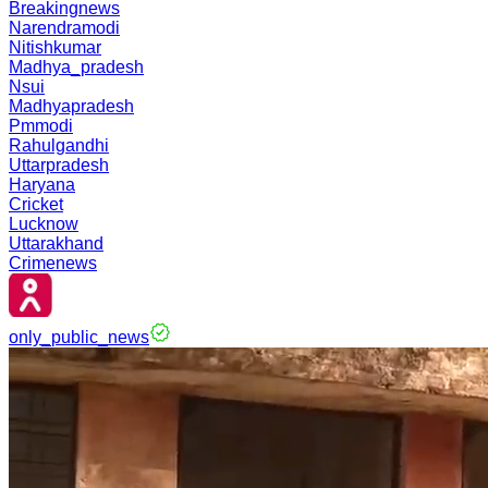
Breakingnews
Narendramodi
Nitishkumar
Madhya_pradesh
Nsui
Madhyapradesh
Pmmodi
Rahulgandhi
Uttarpradesh
Haryana
Cricket
Lucknow
Uttarakhand
Crimenews
only_public_news