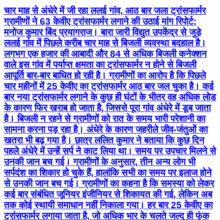
चार माह से अंधेरे में जी रहा ललई गांव, आठ बार जला ट्रांसफार्मर
ग्रामीणों ने 63 केवीए ट्रांसफार्मर लगाने की उठाई मांग रिपोर्ट:
मनोज कुमार बिंद प्रयागराज। बारा जारी विद्युत उपकेंद्र से जुड़े
ललई गांव में पिछले करीब चार माह से बिजली व्यवस्था बदहाल है।
लगभग एक हजार की आबादी और 84 से अधिक बिजली कनेक्शन
वाले इस गांव में पर्याप्त क्षमता का ट्रांसफार्मर न होने से बिजली
आपूर्ति बार-बार बाधित हो रही है। ग्रामीणों का आरोप है कि पिछले
चार महीनों में 25 केवीए का ट्रांसफार्मर आठ बार जल चुका है। कई
बार नया ट्रांसफार्मर लगाने के कुछ ही घंटों के भीतर वह अधिक लोड
के कारण फिर खराब हो जाता है, जिससे पूरा गांव अंधेरे में डूब जाता
है। बिजली न रहने से ग्रामीणों को रात के समय भारी परेशानी का
सामना करना पड़ रहा है। अंधेरे के कारण जहरीले जीव-जंतुओं का
खतरा भी बढ़ गया है। छात्र ललित कुमार ने बताया कि कुछ दिन
पहले अंधेरे में उन्हें सर्प ने काट लिया था। समय पर उपचार मिलने से
उनकी जान बच गई। ग्रामीणों के अनुसार, तीन अन्य लोग भी
सर्पदंश का शिकार हो चुके हैं, हालांकि सभी का समय पर इलाज होने
से उनकी जान बच गई। ग्रामीणों का कहना है कि समस्या को लेकर
कई बार संबंधित जूनियर इंजीनियर से शिकायत की गई, लेकिन अब
तक कोई स्थायी समाधान नहीं निकाला गया। हर बार 25 केवीए का
ट्रांसफार्मर लगाया जाता है, जो अधिक भार के चलते जल्द ही फुंक