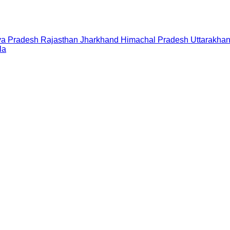
a Pradesh
Rajasthan
Jharkhand
Himachal Pradesh
Uttarakha
la