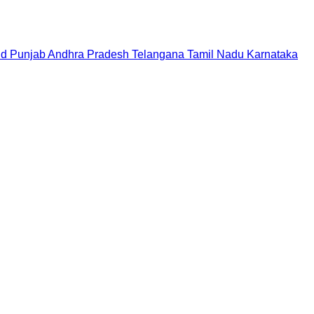
nd
Punjab
Andhra Pradesh
Telangana
Tamil Nadu
Karnataka