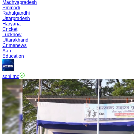
Madhyapradesh
Pmmodi
Rahulgandhi
Uttarpradesh
Haryana
Cricket
Lucknow
Uttarakhand
Crimenews
Aap
Education
soni.rnc