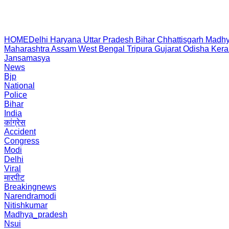
HOME
Delhi
Haryana
Uttar Pradesh
Bihar
Chhattisgarh
Madhy
Maharashtra
Assam
West Bengal
Tripura
Gujarat
Odisha
Kera
Jansamasya
News
Bjp
National
Police
Bihar
India
कांग्रेस
Accident
Congress
Modi
Delhi
Viral
मारपीट
Breakingnews
Narendramodi
Nitishkumar
Madhya_pradesh
Nsui