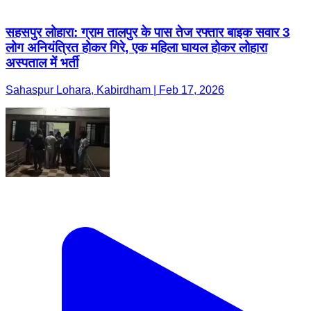
सहसपुर लोहारा: ग्राम तालपुर के पास तेज रफ्तार बाइक सवार 3
लोग अनियंत्रित होकर गिरे, एक महिला घायल होकर लोहारा
अस्पताल में भर्ती
Sahaspur Lohara, Kabirdham | Feb 17, 2026