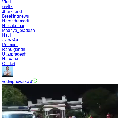
Viral
मारपीट
Jharkhand
Breakingnews
Narendramodi
Nitishkumar
Madhya_pradesh
Nsui
उत्तरप्रदेश
Pmmodi
Rahulgandhi
Uttarpradesh
Haryana
Cricket
vedvipnewskwd