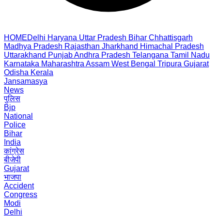
HOME
Delhi
Haryana
Uttar Pradesh
Bihar
Chhattisgarh
Madhya Pradesh
Rajasthan
Jharkhand
Himachal Pradesh
Uttarakhand
Punjab
Andhra Pradesh
Telangana
Tamil Nadu
Karnataka
Maharashtra
Assam
West Bengal
Tripura
Gujarat
Odisha
Kerala
Jansamasya
News
पुलिस
Bjp
National
Police
Bihar
India
कांग्रेस
बीजेपी
Gujarat
भाजपा
Accident
Congress
Modi
Delhi