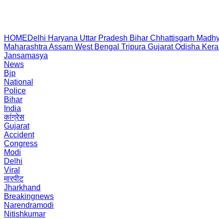
HOME
Delhi
Haryana
Uttar Pradesh
Bihar
Chhattisgarh
Madhy
Maharashtra
Assam
West Bengal
Tripura
Gujarat
Odisha
Kera
Jansamasya
News
Bjp
National
Police
Bihar
India
कांग्रेस
Gujarat
Accident
Congress
Modi
Delhi
Viral
मारपीट
Jharkhand
Breakingnews
Narendramodi
Nitishkumar