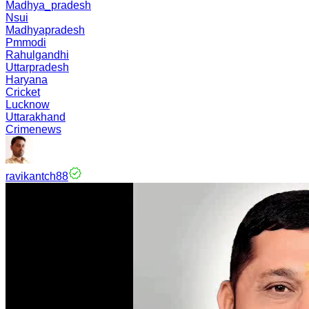
Madhya_pradesh
Nsui
Madhyapradesh
Pmmodi
Rahulgandhi
Uttarpradesh
Haryana
Cricket
Lucknow
Uttarakhand
Crimenews
ravikantch88