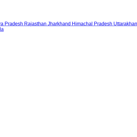
a Pradesh
Rajasthan
Jharkhand
Himachal Pradesh
Uttarakha
la