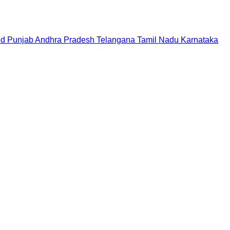
nd
Punjab
Andhra Pradesh
Telangana
Tamil Nadu
Karnataka