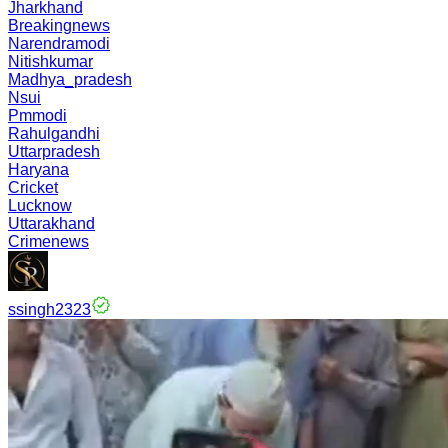
Jharkhand
Breakingnews
Narendramodi
Nitishkumar
Madhya_pradesh
Nsui
Pmmodi
Rahulgandhi
Uttarpradesh
Haryana
Cricket
Lucknow
Uttarakhand
Crimenews
ssingh2323