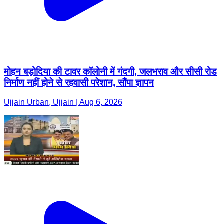
मोहन बड़ोदिया की टावर कॉलोनी में गंदगी, जलभराव और सीसी रोड
निर्माण नहीं होने से रहवासी परेशान, सौंपा ज्ञापन
Ujjain Urban, Ujjain | Aug 6, 2026