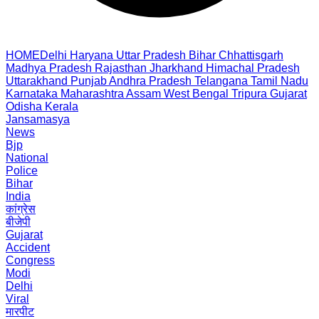
HOME
Delhi
Haryana
Uttar Pradesh
Bihar
Chhattisgarh
Madhya Pradesh
Rajasthan
Jharkhand
Himachal Pradesh
Uttarakhand
Punjab
Andhra Pradesh
Telangana
Tamil Nadu
Karnataka
Maharashtra
Assam
West Bengal
Tripura
Gujarat
Odisha
Kerala
Jansamasya
News
Bjp
National
Police
Bihar
India
कांग्रेस
बीजेपी
Gujarat
Accident
Congress
Modi
Delhi
Viral
मारपीट