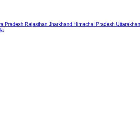
a Pradesh
Rajasthan
Jharkhand
Himachal Pradesh
Uttarakha
la