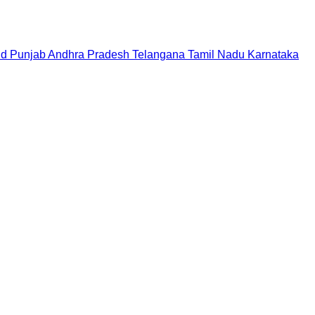
nd
Punjab
Andhra Pradesh
Telangana
Tamil Nadu
Karnataka