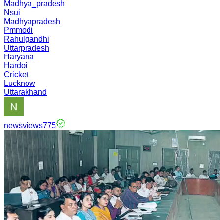
Madhya_pradesh
Nsui
Madhyapradesh
Pmmodi
Rahulgandhi
Uttarpradesh
Haryana
Hardoi
Cricket
Lucknow
Uttarakhand
newsviews775