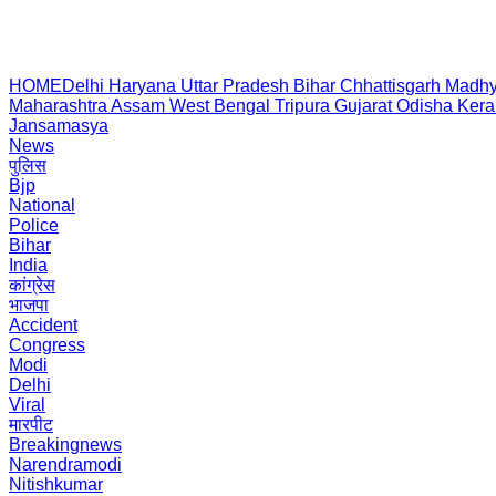
HOME
Delhi
Haryana
Uttar Pradesh
Bihar
Chhattisgarh
Madhy
Maharashtra
Assam
West Bengal
Tripura
Gujarat
Odisha
Kera
Jansamasya
News
पुलिस
Bjp
National
Police
Bihar
India
कांग्रेस
भाजपा
Accident
Congress
Modi
Delhi
Viral
मारपीट
Breakingnews
Narendramodi
Nitishkumar