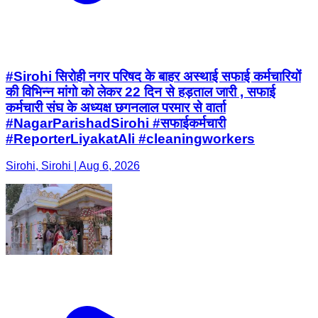
#Sirohi सिरोही नगर परिषद के बाहर अस्थाई सफाई कर्मचारियों
की विभिन्न मांगो को लेकर 22 दिन से हड़ताल जारी , सफाई
कर्मचारी संघ के अध्यक्ष छगनलाल परमार से वार्ता
#NagarParishadSirohi #सफाईकर्मचारी
#ReporterLiyakatAli #cleaningworkers
Sirohi, Sirohi | Aug 6, 2026