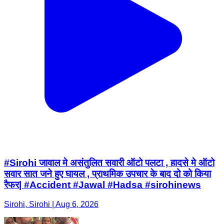
#Sirohi जावाल मे असंतुलित सवारी ऑटो पलटा , हादसे मे ऑटो
सवार सात जने हुए घायल , प्राथमिक उपचार के बाद दो को किया
रैफर| #Accident #Jawal #Hadsa #sirohinews
Sirohi, Sirohi | Aug 6, 2026