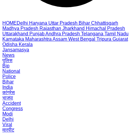
HOME
Delhi
Haryana
Uttar Pradesh
Bihar
Chhattisgarh
Madhya Pradesh
Rajasthan
Jharkhand
Himachal Pradesh
Uttarakhand
Punjab
Andhra Pradesh
Telangana
Tamil Nadu
Karnataka
Maharashtra
Assam
West Bengal
Tripura
Gujarat
Odisha
Kerala
Jansamasya
News
पुलिस
Bjp
National
Police
Bihar
India
कांग्रेस
भाजपा
Accident
Congress
Modi
Delhi
Viral
मारपीट