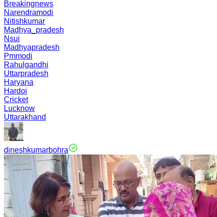
Breakingnews
Narendramodi
Nitishkumar
Madhya_pradesh
Nsui
Madhyapradesh
Pmmodi
Rahulgandhi
Uttarpradesh
Haryana
Hardoi
Cricket
Lucknow
Uttarakhand
dineshkumarbohra