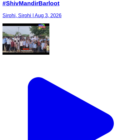
#ShivMandirBarloot
Sirohi, Sirohi | Aug 3, 2026