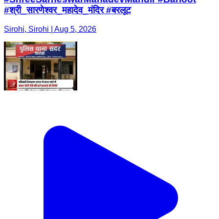
#श्री_सारणेश्वर_महादेव_मंदिर #बरलूट
Sirohi, Sirohi | Aug 5, 2026