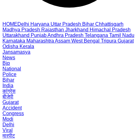
HOME
Delhi
Haryana
Uttar Pradesh
Bihar
Chhattisgarh
Madhya Pradesh
Rajasthan
Jharkhand
Himachal Pradesh
Uttarakhand
Punjab
Andhra Pradesh
Telangana
Tamil Nadu
Karnataka
Maharashtra
Assam
West Bengal
Tripura
Gujarat
Odisha
Kerala
Jansamasya
News
Bjp
National
Police
Bihar
India
कांग्रेस
बीजेपी
Gujarat
Accident
Congress
Modi
Delhi
Viral
मारपीट