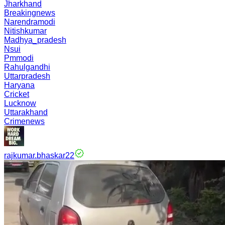
Jharkhand
Breakingnews
Narendramodi
Nitishkumar
Madhya_pradesh
Nsui
Pmmodi
Rahulgandhi
Uttarpradesh
Haryana
Cricket
Lucknow
Uttarakhand
Crimenews
rajkumar.bhaskar22