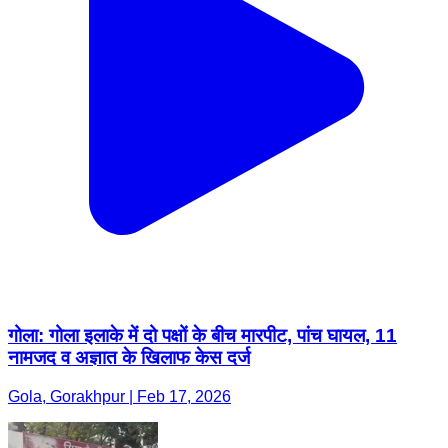
गोला: गोला इलाके में दो पक्षों के बीच मारपीट, पांच घायल, 11
नामजद व अज्ञात के खिलाफ केस दर्ज
Gola, Gorakhpur | Feb 17, 2026