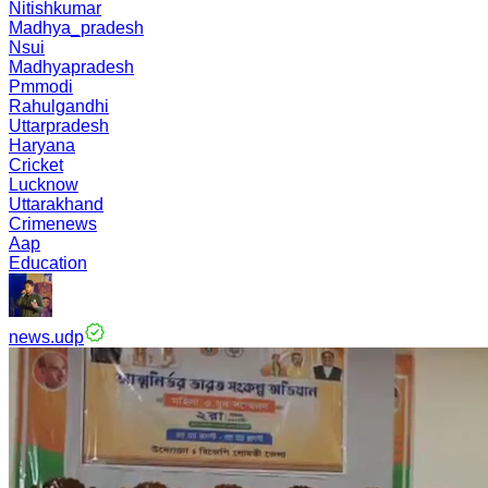
Nitishkumar
Madhya_pradesh
Nsui
Madhyapradesh
Pmmodi
Rahulgandhi
Uttarpradesh
Haryana
Cricket
Lucknow
Uttarakhand
Crimenews
Aap
Education
news.udp