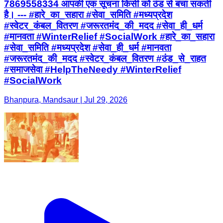
7869558334 आपकी एक सूचना किसी को ठंड से बचा सकती
है। --- #हारे_का_सहारा #सेवा_समिति #मध्यप्रदेश
#स्वेटर_कंबल_वितरण #जरूरतमंद_की_मदद #सेवा_ही_धर्म
#मानवता #WinterRelief #SocialWork #हारे_का_सहारा
#सेवा_समिति #मध्यप्रदेश #सेवा_ही_धर्म #मानवता
#जरूरतमंद_की_मदद #स्वेटर_कंबल_वितरण #ठंड_से_राहत
#समाजसेवा #HelpTheNeedy #WinterRelief
#SocialWork
Bhanpura, Mandsaur | Jul 29, 2026