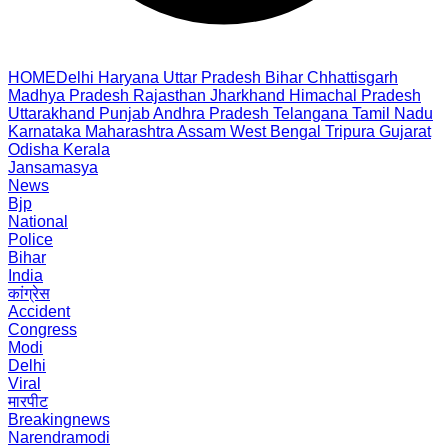
HOME
Delhi
Haryana
Uttar Pradesh
Bihar
Chhattisgarh
Madhya Pradesh
Rajasthan
Jharkhand
Himachal Pradesh
Uttarakhand
Punjab
Andhra Pradesh
Telangana
Tamil Nadu
Karnataka
Maharashtra
Assam
West Bengal
Tripura
Gujarat
Odisha
Kerala
Jansamasya
News
Bjp
National
Police
Bihar
India
कांग्रेस
Accident
Congress
Modi
Delhi
Viral
मारपीट
Breakingnews
Narendramodi