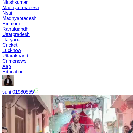
Nitishkumar
Madhya_pradesh
Nsui
Madhyapradesh
Pmmodi
Rahulgandhi
Uttarpradesh
Haryana
Cricket
Lucknow
Uttarakhand
Crimenews
Aap
Education
sunil01980555