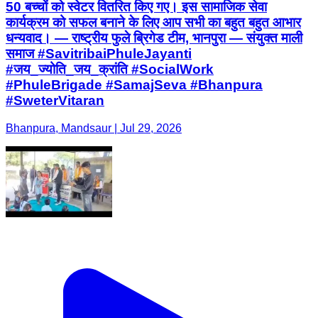
50 बच्चों को स्वेटर वितरित किए गए। इस सामाजिक सेवा
कार्यक्रम को सफल बनाने के लिए आप सभी का बहुत बहुत आभार
धन्यवाद। — राष्ट्रीय फुले ब्रिगेड टीम, भानपुरा — संयुक्त माली
समाज #SavitribaiPhuleJayanti
#जय_ज्योति_जय_क्रांति #SocialWork
#PhuleBrigade #SamajSeva #Bhanpura
#SweterVitaran
Bhanpura, Mandsaur | Jul 29, 2026