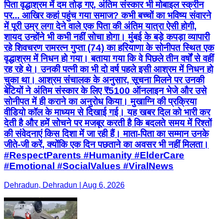
पिता वृद्धाश्रम में दम तोड़ गए, अंतिम संस्कार भी मोबाइल स्क्रीन
पर... आखिर कहां पहुंच गया समाज? कभी बच्चों का भविष्य संवारने
में पूरी उम्र लगा देने वाले एक पिता की अंतिम यात्रा ऐसी होगी,
शायद उन्होंने भी कभी नहीं सोचा होगा। मुंबई के बड़े कपड़ा व्यापारी
रहे शिवचरण रामरत्न गुप्ता (74) का हरियाणा के सोनीपत स्थित एक
वृद्धाश्रम में निधन हो गया। बताया गया कि वे पिछले तीन वर्षों से वहीं
रह रहे थे। उनकी पत्नी का भी दो वर्ष पहले इसी आश्रम में निधन हो
चुका था। आश्रम संचालक के अनुसार, सूचना मिलने पर उनकी
बेटियों ने अंतिम संस्कार के लिए ₹5100 ऑनलाइन भेजे और उसे
सोनीपत में ही कराने का अनुरोध किया। मुखाग्नि की प्रक्रिया
वीडियो कॉल के माध्यम से दिखाई गई। यह खबर दिल को भारी कर
देती है और हमें सोचने पर मजबूर करती है कि बदलते समय में रिश्तों
की संवेदनाएं किस दिशा में जा रही हैं। माता-पिता का सम्मान उनके
जीते-जी करें, क्योंकि एक दिन पछताने का अवसर भी नहीं मिलता।
#RespectParents #Humanity #ElderCare
#Emotional #SocialValues #ViralNews
Dehradun, Dehradun | Aug 6, 2026