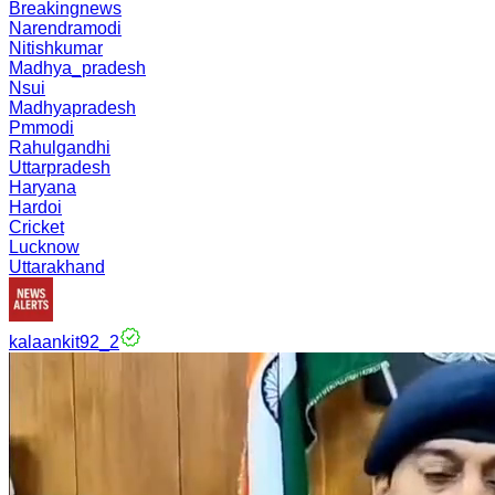
Breakingnews
Narendramodi
Nitishkumar
Madhya_pradesh
Nsui
Madhyapradesh
Pmmodi
Rahulgandhi
Uttarpradesh
Haryana
Hardoi
Cricket
Lucknow
Uttarakhand
kalaankit92_2