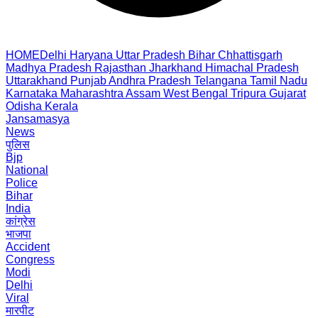
HOME
Delhi
Haryana
Uttar Pradesh
Bihar
Chhattisgarh
Madhya Pradesh
Rajasthan
Jharkhand
Himachal Pradesh
Uttarakhand
Punjab
Andhra Pradesh
Telangana
Tamil Nadu
Karnataka
Maharashtra
Assam
West Bengal
Tripura
Gujarat
Odisha
Kerala
Jansamasya
News
पुलिस
Bjp
National
Police
Bihar
India
कांग्रेस
भाजपा
Accident
Congress
Modi
Delhi
Viral
मारपीट