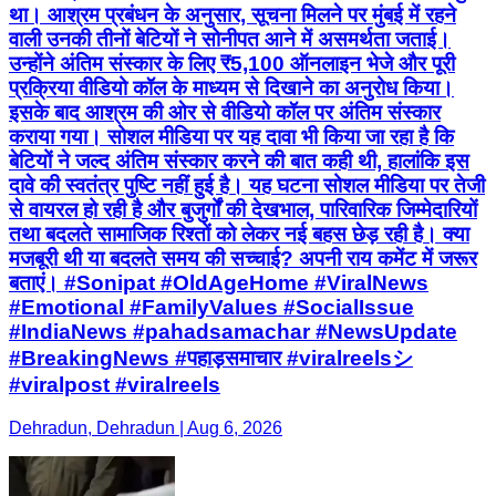
था। आश्रम प्रबंधन के अनुसार, सूचना मिलने पर मुंबई में रहने
वाली उनकी तीनों बेटियों ने सोनीपत आने में असमर्थता जताई।
उन्होंने अंतिम संस्कार के लिए ₹5,100 ऑनलाइन भेजे और पूरी
प्रक्रिया वीडियो कॉल के माध्यम से दिखाने का अनुरोध किया।
इसके बाद आश्रम की ओर से वीडियो कॉल पर अंतिम संस्कार
कराया गया। सोशल मीडिया पर यह दावा भी किया जा रहा है कि
बेटियों ने जल्द अंतिम संस्कार करने की बात कही थी, हालांकि इस
दावे की स्वतंत्र पुष्टि नहीं हुई है। यह घटना सोशल मीडिया पर तेजी
से वायरल हो रही है और बुजुर्गों की देखभाल, पारिवारिक जिम्मेदारियों
तथा बदलते सामाजिक रिश्तों को लेकर नई बहस छेड़ रही है। क्या
मजबूरी थी या बदलते समय की सच्चाई? अपनी राय कमेंट में जरूर
बताएं। #Sonipat #OldAgeHome #ViralNews
#Emotional #FamilyValues #SocialIssue
#IndiaNews #pahadsamachar #NewsUpdate
#BreakingNews #पहाड़समाचार #viralreelsシ
#viralpost #viralreels
Dehradun, Dehradun | Aug 6, 2026