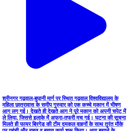
श्रीनगर गढ़वाल-बुघानी मार्ग पर स्थित गढ़वाल विश्वविद्यालय के
महिला छात्रावास के समीप गुरुवार को एक कच्चे मकान में भीषण
आग लग गई। देखते ही देखते आग ने पूरे मकान को अपनी चपेट में
ले लिया, जिससे इलाके में अफरा-तफरी मच गई। घटना की सूचना
मिलते ही फायर ब्रिगेड की टीम दमकल वाहनों के साथ तुरंत मौके
पर पहुंची और राहत व बचाव कार्य शुरू किया। आग बुझाने के