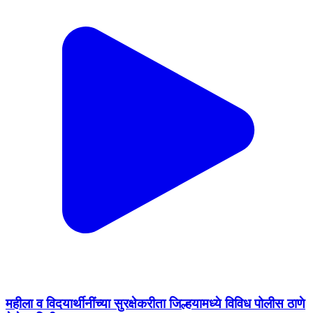
महीला व विदयार्थीनींच्या सुरक्षेकरीता जिल्हयामध्ये विविध पोलीस ठाणे