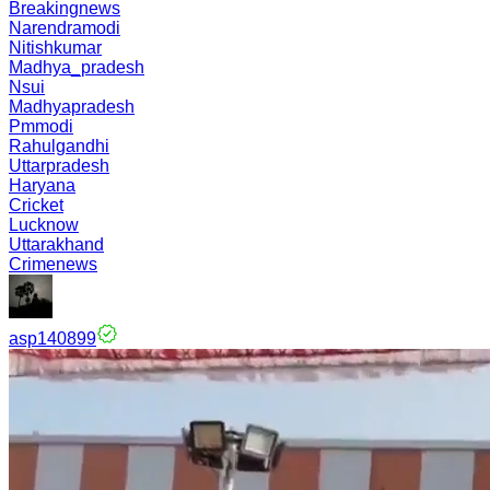
Breakingnews
Narendramodi
Nitishkumar
Madhya_pradesh
Nsui
Madhyapradesh
Pmmodi
Rahulgandhi
Uttarpradesh
Haryana
Cricket
Lucknow
Uttarakhand
Crimenews
asp140899