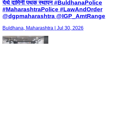
येथे दामिनी पथक स्थापन #BuldhanaPolice
#MaharashtraPolice #LawAndOrder
@dgpmaharashtra @IGP_AmtRange
Buldhana, Maharashtra | Jul 30, 2026