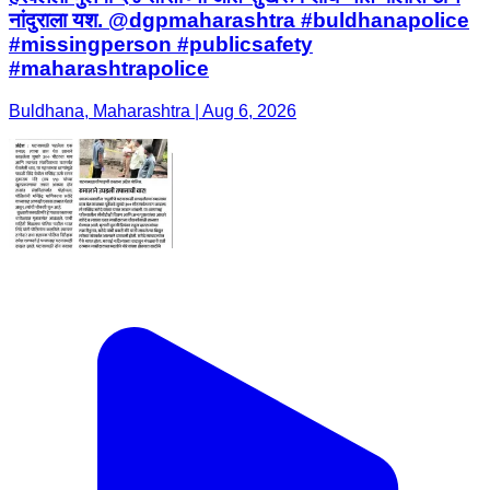
नांदुराला यश. @dgpmaharashtra #buldhanapolice
#missingperson #publicsafety
#maharashtrapolice
Buldhana, Maharashtra | Aug 6, 2026