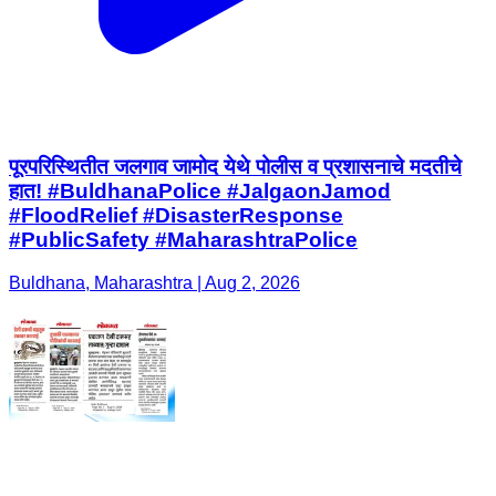
पूरपरिस्थितीत जलगाव जामोद येथे पोलीस व प्रशासनाचे मदतीचे
हात! #BuldhanaPolice #JalgaonJamod
#FloodRelief #DisasterResponse
#PublicSafety #MaharashtraPolice
Buldhana, Maharashtra | Aug 2, 2026