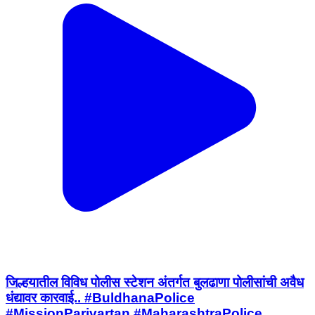
जिल्हयातील विविध पोलीस स्टेशन अंतर्गत बुलढाणा पोलीसांची अवैध
धंद्यावर कारवाई.. #BuldhanaPolice
#MissionParivartan #MaharashtraPolice