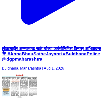
लोकशाहीर अण्णाभाऊ साठे यांच्या जयंतीनिमित्त विनम्र अभिवादन!
💐 #AnnaBhauSatheJayanti #BuldhanaPolice
@dgpmaharashtra
Buldhana, Maharashtra | Aug 1, 2026