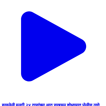
हरवलेली मुलगी २४ तासांच्या आत सुखरूप शोधण्यात पोलीस ठाणे