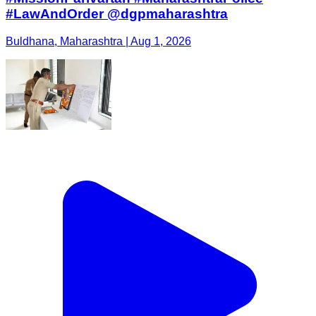
#LawAndOrder @dgpmaharashtra
Buldhana, Maharashtra | Aug 1, 2026