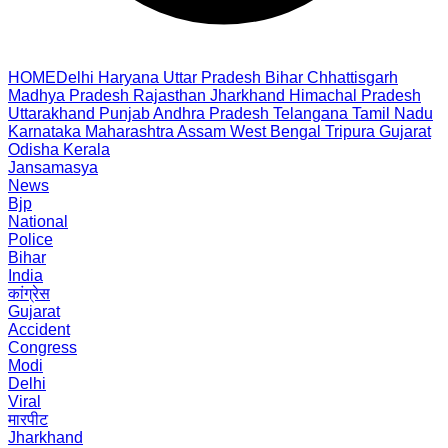
HOME
Delhi
Haryana
Uttar Pradesh
Bihar
Chhattisgarh
Madhya Pradesh
Rajasthan
Jharkhand
Himachal Pradesh
Uttarakhand
Punjab
Andhra Pradesh
Telangana
Tamil Nadu
Karnataka
Maharashtra
Assam
West Bengal
Tripura
Gujarat
Odisha
Kerala
Jansamasya
News
Bjp
National
Police
Bihar
India
कांग्रेस
Gujarat
Accident
Congress
Modi
Delhi
Viral
मारपीट
Jharkhand