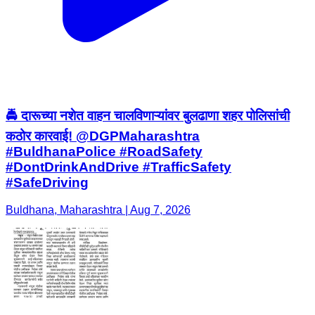
🚔 दारूच्या नशेत वाहन चालविणाऱ्यांवर बुलढाणा शहर पोलिसांची
कठोर कारवाई! @DGPMaharashtra
#BuldhanaPolice #RoadSafety
#DontDrinkAndDrive #TrafficSafety
#SafeDriving
Buldhana, Maharashtra | Aug 7, 2026