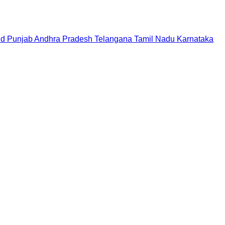
nd
Punjab
Andhra Pradesh
Telangana
Tamil Nadu
Karnataka