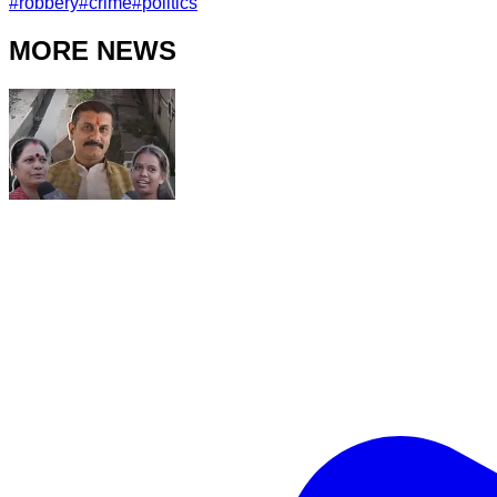
#
robbery
#
crime
#
politics
MORE NEWS