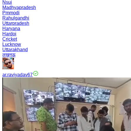
Nsui
Madhyapradesh
Pmmodi
Rahulgandhi
Uttarpradesh
Haryana
Hardoi
Cricket
Lucknow
Uttarakhand
लखनऊ
ar.raviyadav67