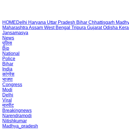
HOME
Delhi
Haryana
Uttar Pradesh
Bihar
Chhattisgarh
Madhy
Maharashtra
Assam
West Bengal
Tripura
Gujarat
Odisha
Kera
Jansamasya
News
पुलिस
Bjp
National
Police
Bihar
India
कांग्रेस
भाजपा
Congress
Modi
Delhi
Viral
मारपीट
Breakingnews
Narendramodi
Nitishkumar
Madhya_pradesh