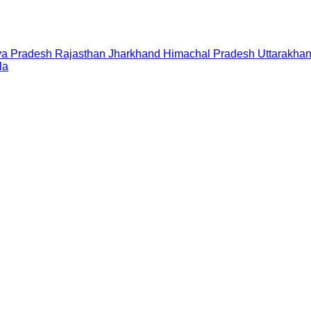
a Pradesh
Rajasthan
Jharkhand
Himachal Pradesh
Uttarakha
la