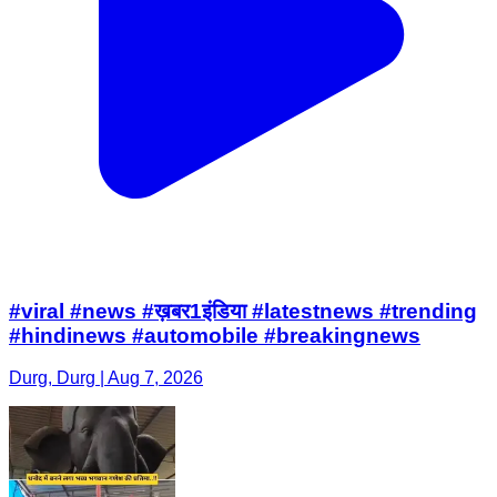
#viral #news #ख़बर1इंडिया #latestnews #trending
#hindinews #automobile #breakingnews
Durg, Durg | Aug 7, 2026