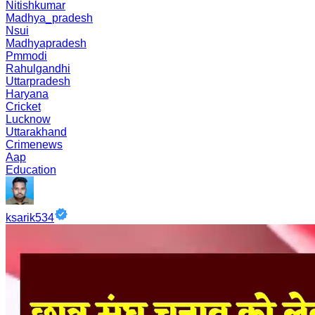
Nitishkumar
Madhya_pradesh
Nsui
Madhyapradesh
Pmmodi
Rahulgandhi
Uttarpradesh
Haryana
Cricket
Lucknow
Uttarakhand
Crimenews
Aap
Education
ksarik534