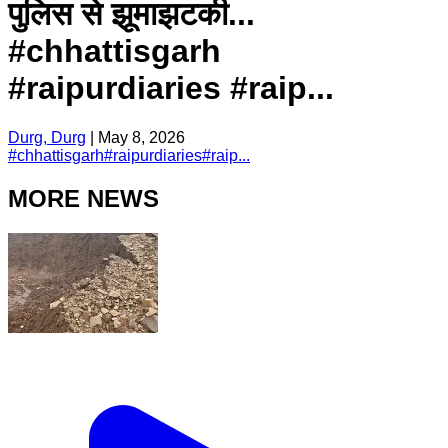
पुलिस से झूमाझटकी...
#chhattisgarh
#raipurdiaries #raip...
Durg, Durg
|
May 8, 2026
#
chhattisgarh
#
raipurdiaries
#
raip...
MORE NEWS