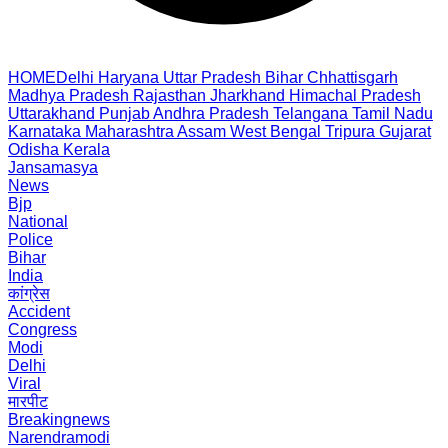
HOME
Delhi
Haryana
Uttar Pradesh
Bihar
Chhattisgarh
Madhya Pradesh
Rajasthan
Jharkhand
Himachal Pradesh
Uttarakhand
Punjab
Andhra Pradesh
Telangana
Tamil Nadu
Karnataka
Maharashtra
Assam
West Bengal
Tripura
Gujarat
Odisha
Kerala
Jansamasya
News
Bjp
National
Police
Bihar
India
कांग्रेस
Accident
Congress
Modi
Delhi
Viral
मारपीट
Breakingnews
Narendramodi