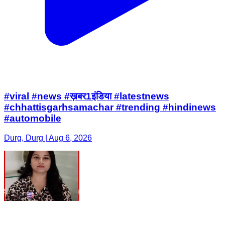
#viral #news #ख़बर1इंडिया #latestnews
#chhattisgarhsamachar #trending #hindinews
#automobile
Durg, Durg | Aug 6, 2026