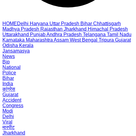
HOME
Delhi
Haryana
Uttar Pradesh
Bihar
Chhattisgarh
Madhya Pradesh
Rajasthan
Jharkhand
Himachal Pradesh
Uttarakhand
Punjab
Andhra Pradesh
Telangana
Tamil Nadu
Karnataka
Maharashtra
Assam
West Bengal
Tripura
Gujarat
Odisha
Kerala
Jansamasya
News
Bjp
National
Police
Bihar
India
कांग्रेस
Gujarat
Accident
Congress
Modi
Delhi
Viral
मारपीट
Jharkhand