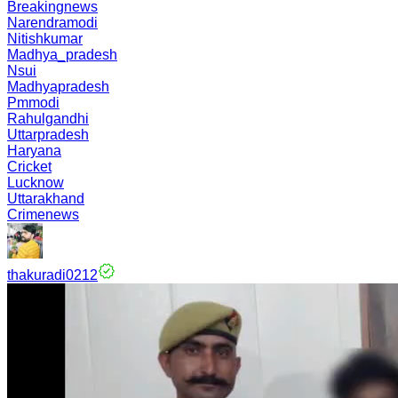
Breakingnews
Narendramodi
Nitishkumar
Madhya_pradesh
Nsui
Madhyapradesh
Pmmodi
Rahulgandhi
Uttarpradesh
Haryana
Cricket
Lucknow
Uttarakhand
Crimenews
thakuradi0212