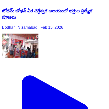
బోధన్: బోధన్ ఏక చక్రేశ్వర ఆలయంలో భక్తుల ప్రత్యేక
పూజలు
Bodhan, Nizamabad | Feb 15, 2026