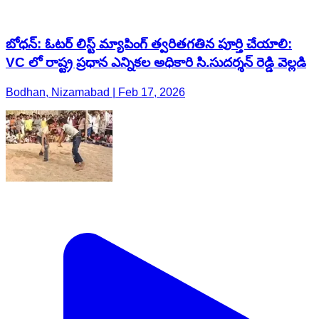
బోధన్: ఓటర్ లిస్ట్ మ్యాపింగ్ త్వరితగతిన పూర్తి చేయాలి:
VC లో రాష్ట్ర ప్రధాన ఎన్నికల అధికారి సి.సుదర్శన్ రెడ్డి వెల్లడి
Bodhan, Nizamabad | Feb 17, 2026