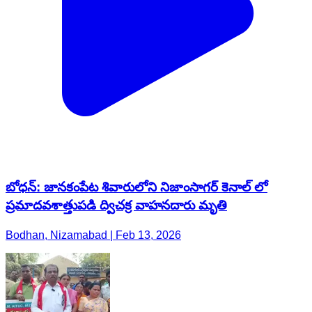
బోధన్: జానకంపేట శివారులోని నిజాంసాగర్ కెనాల్ లో
ప్రమాదవశాత్తుపడి ద్విచక్ర వాహనదారు మృతి
Bodhan, Nizamabad | Feb 13, 2026