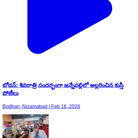
బోధన్: శివరాత్రి సందర్భంగా జన్నేపల్లిలో అల్లరించిన కుస్తీ
పోటీలు
Bodhan, Nizamabad | Feb 16, 2026