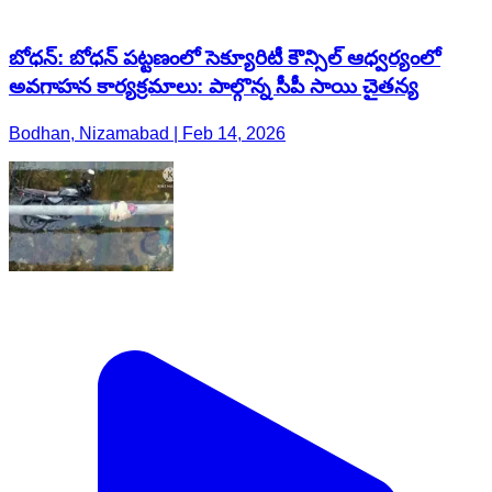
బోధన్: బోధన్ పట్టణంలో సెక్యూరిటీ కౌన్సిల్ ఆధ్వర్యంలో
అవగాహన కార్యక్రమాలు: పాల్గొన్న సీపీ సాయి చైతన్య
Bodhan, Nizamabad | Feb 14, 2026