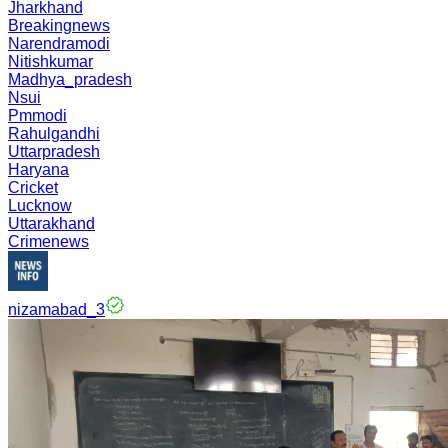
Jharkhand
Breakingnews
Narendramodi
Nitishkumar
Madhya_pradesh
Nsui
Pmmodi
Rahulgandhi
Uttarpradesh
Haryana
Cricket
Lucknow
Uttarakhand
Crimenews
nizamabad_3