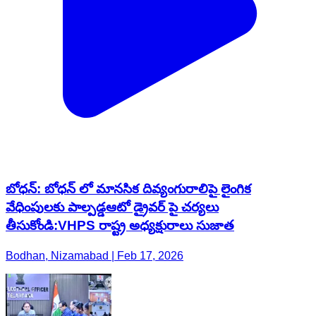
బోధన్: బోధన్ లో మానసిక దివ్యంగురాలిపై లైంగిక
వేధింపులకు పాల్పడ్డఆటో డ్రైవర్ పై చర్యలు
తీసుకోండి:VHPS రాష్ట్ర అధ్యక్షురాలు సుజాత
Bodhan, Nizamabad | Feb 17, 2026