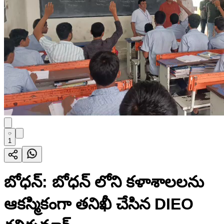
1
బోధన్: బోధన్ లోని కళాశాలలను
ఆకస్మికంగా తనిఖీ చేసిన DIEO