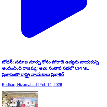
బోధన్: సమాజ మార్పు కోసం పోరాడే ఉద్యమ నాయకున్ని
అందించింది రాజమ్మ: ఆమె సంతాప సభలో CPIML
ప్రజాపంతా రాష్ట్ర నాయకులు ప్రభాకర్
Bodhan, Nizamabad | Feb 14, 2026