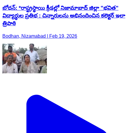
బోధన్: *రాష్ట్రస్థాయి క్రీడల్లో నిజామాబాద్ జిల్లా "భవిత"
విద్యార్థుల ప్రతిభ : చిన్నారులను అభినందించిన కలెక్టర్ ఇలా
త్రిపాఠి
Bodhan, Nizamabad | Feb 19, 2026