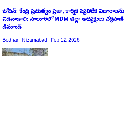
బోధన్: కేంద్ర ప్రభుత్వం ప్రజా, కార్మిక వ్యతిరేక విధానాలను
విడనాడాలి: సాలూరలో MDM జిల్లా అధ్యక్షులు చక్రపాణి
డిమాండ్
Bodhan, Nizamabad | Feb 12, 2026