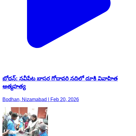
బోధన్: నవీపేట బాసర గోదావరి నదిలో దూకి వివాహిత
ఆత్మహత్య
Bodhan, Nizamabad | Feb 20, 2026