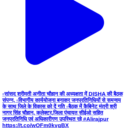
▫️सांसद श्रीमती अनीता चौहान की अध्यक्षता में DISHA की बैठक
संपन्न, ▫️विभागीय कार्ययोजना बनाकर जनप्रतिनिधियों से समन्वय
के साथ जिले के विकास को दें गति ▫️बैठक में कैबिनेट मंत्री श्री
नागर सिंह चौहान, कलेक्टर,जिला पंचायत सीईओ सहित
जनप्रतिनिधि एवं अधिकारीगण उपस्थित रहे #Alirajpur
https://t.co/wOFm0kvgBX