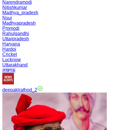
Narendramodi
Nitishkumar
Madhya_pradesh
Nsui
Madhyapradesh
Pmmodi
Rahulgandhi
Uttarpradesh
Haryana
Hardoi
Cricket
Lucknow
Uttarakhand
लखनऊ
deepaklrathod_2