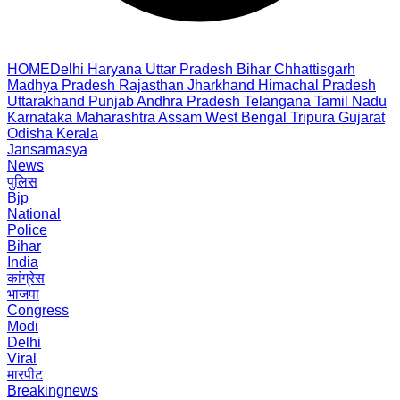
HOME
Delhi
Haryana
Uttar Pradesh
Bihar
Chhattisgarh
Madhya Pradesh
Rajasthan
Jharkhand
Himachal Pradesh
Uttarakhand
Punjab
Andhra Pradesh
Telangana
Tamil Nadu
Karnataka
Maharashtra
Assam
West Bengal
Tripura
Gujarat
Odisha
Kerala
Jansamasya
News
पुलिस
Bjp
National
Police
Bihar
India
कांग्रेस
भाजपा
Congress
Modi
Delhi
Viral
मारपीट
Breakingnews