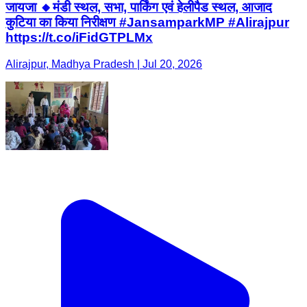
जायजा 🔸मंडी स्थल, सभा, पार्किंग एवं हेलीपैड स्थल, आजाद
कुटिया का किया निरीक्षण #JansamparkMP #Alirajpur
https://t.co/iFidGTPLMx
Alirajpur, Madhya Pradesh | Jul 20, 2026