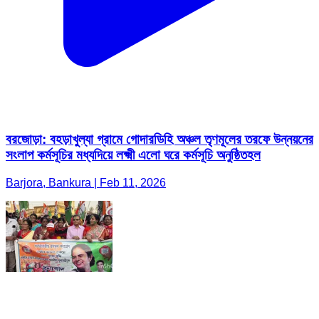
বরজোড়া: বহড়াখুল্যা গ্রামে গোদারডিহি অঞ্চল তৃণমূলের তরফে উন্নয়নের
সংলাপ কর্মসূচির মধ্যদিয়ে লক্ষ্মী এলো ঘরে কর্মসূচি অনুষ্ঠিতহল
Barjora, Bankura | Feb 11, 2026