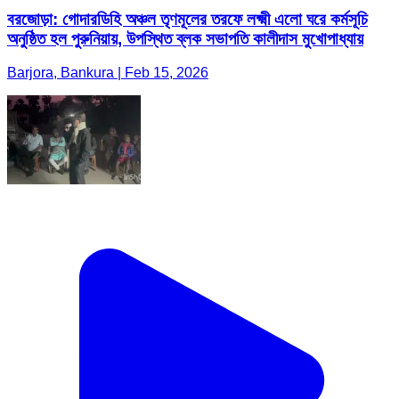
বরজোড়া: গোদারডিহি অঞ্চল তৃণমূলের তরফে লক্ষ্মী এলো ঘরে কর্মসূচি
অনুষ্ঠিত হল পুরুনিয়ায়, উপস্থিত ব্লক সভাপতি কালীদাস মুখোপাধ্যায়
Barjora, Bankura | Feb 15, 2026