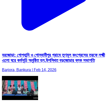
বরজোড়া: গোপবান্দি ও গোস্বামীপুর গ্রামে তৃণমূল কংগ্রেসের তরফে লক্ষ্মী
এলো ঘরে কর্মসূচি অনুষ্ঠিত হল,উপস্থিত বড়জোড়ার ব্লক সভাপতি
Barjora, Bankura | Feb 14, 2026