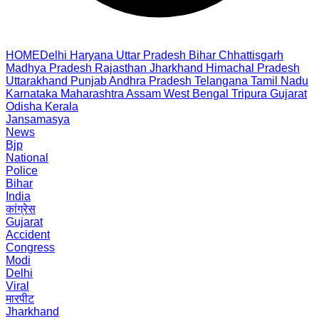
HOME
Delhi
Haryana
Uttar Pradesh
Bihar
Chhattisgarh
Madhya Pradesh
Rajasthan
Jharkhand
Himachal Pradesh
Uttarakhand
Punjab
Andhra Pradesh
Telangana
Tamil Nadu
Karnataka
Maharashtra
Assam
West Bengal
Tripura
Gujarat
Odisha
Kerala
Jansamasya
News
Bjp
National
Police
Bihar
India
कांग्रेस
Gujarat
Accident
Congress
Modi
Delhi
Viral
मारपीट
Jharkhand