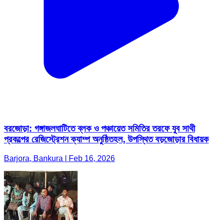
বরজোড়া: গঙ্গাজলঘাটিতে ব্লক ও পঞ্চায়েত সমিতির তরফে যুব সাথী
প্রকল্পের রেজিস্ট্রেশন ক্যাম্প অনুষ্ঠিতহল, উপস্থিত বড়জোড়ার বিধায়ক
Barjora, Bankura | Feb 16, 2026