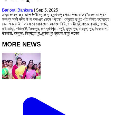
Barjora, Bankura
|
Sep 5, 2025
মাত্র কয়েক বছর আগে তৈরী বড়জোড়ার বৃন্দাবনপুর গ্রাম পঞ্চায়েতের ভৈরবডাঙ্গা গ্রাম
সংলগ্ন শালী নদীর উপর কজওয়ে ভেঙ্গে পড়লো। শুক্রবার দুপুরে এই ঘটনায় হতাহতের
কোন খবর নেই। এর ফলে যোগাযোগ ব্যবস্থা বিচ্ছিন্ন নদী দুই পারের কানাই, নামাই,
রাউতোড়া, গরিববাটি, ভৈরবপুর, জগন্নাথপুর, বেলুট, মুক্তাপুর, হরেকৃষ্ণপুর, ভৈরবডাঙ্গা,
ধলডাঙ্গা, বড়কুড়া, নিত্যানন্দপুর, বৃন্দাবনপুর গ্রামের মানুষ জনেরা
MORE NEWS