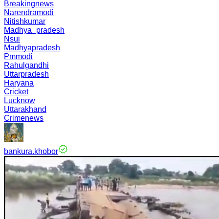
Breakingnews
Narendramodi
Nitishkumar
Madhya_pradesh
Nsui
Madhyapradesh
Pmmodi
Rahulgandhi
Uttarpradesh
Haryana
Cricket
Lucknow
Uttarakhand
Crimenews
bankura.khobor