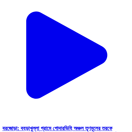
বরজোড়া: বহড়াখুল্লা গ্রামে গোদারডিহি অঞ্চল তৃণমূলের তরফে