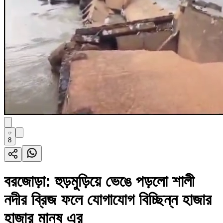
8
বরজোড়া: হুড়মুড়িয়ে ভেঙে পড়লো শালী
নদীর ব্রিজ ফলে যোগাযোগ বিচ্ছিন্ন হাজার
হাজার মানুষ এর