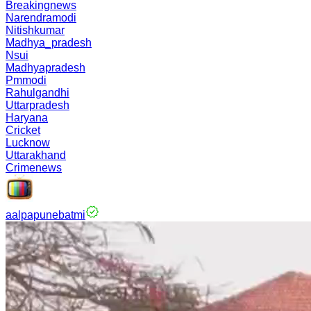
Breakingnews
Narendramodi
Nitishkumar
Madhya_pradesh
Nsui
Madhyapradesh
Pmmodi
Rahulgandhi
Uttarpradesh
Haryana
Cricket
Lucknow
Uttarakhand
Crimenews
aalpapunebatmi