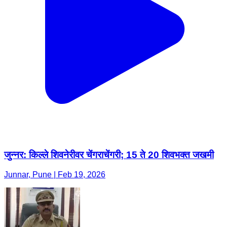
जुन्नर: किल्ले शिवनेरीवर चेंगराचेंगरी; 15 ते 20 शिवभक्त जखमी
Junnar, Pune | Feb 19, 2026