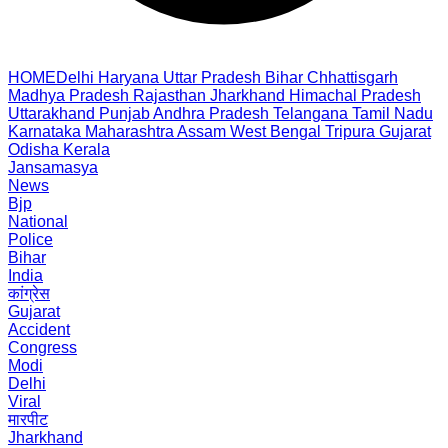
HOME
Delhi
Haryana
Uttar Pradesh
Bihar
Chhattisgarh
Madhya Pradesh
Rajasthan
Jharkhand
Himachal Pradesh
Uttarakhand
Punjab
Andhra Pradesh
Telangana
Tamil Nadu
Karnataka
Maharashtra
Assam
West Bengal
Tripura
Gujarat
Odisha
Kerala
Jansamasya
News
Bjp
National
Police
Bihar
India
कांग्रेस
Gujarat
Accident
Congress
Modi
Delhi
Viral
मारपीट
Jharkhand