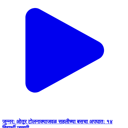
जुन्नर: ओतूर टोलनाक्याजवळ सहलीच्या बसचा अपघात; १४
विद्यार्थी जखमी