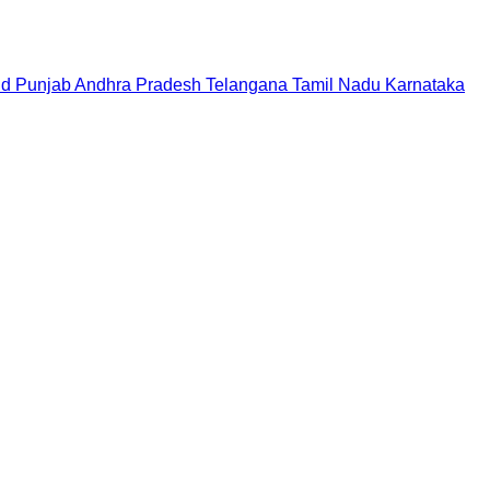
nd
Punjab
Andhra Pradesh
Telangana
Tamil Nadu
Karnataka