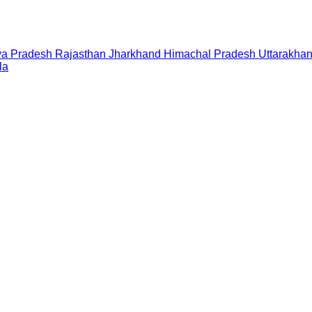
a Pradesh
Rajasthan
Jharkhand
Himachal Pradesh
Uttarakha
la