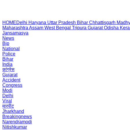
HOME
Delhi
Haryana
Uttar Pradesh
Bihar
Chhattisgarh
Madhy
Maharashtra
Assam
West Bengal
Tripura
Gujarat
Odisha
Kera
Jansamasya
News
Bjp
National
Police
Bihar
India
कांग्रेस
Gujarat
Accident
Congress
Modi
Delhi
Viral
मारपीट
Jharkhand
Breakingnews
Narendramodi
Nitishkumar