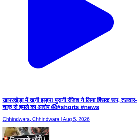
खापरखेड़ा में खूनी झड़प! पुरानी रंजिश ने लिया हिंसक रूप, तलवार-
चाकू से हमले का आरोप 😱#shorts #news
Chhindwara, Chhindwara | Aug 5, 2026