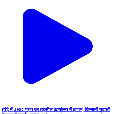
हर्रई में JBD ग्रुप का तहसील कार्यालय में ज्ञापन, किसानों-युवाओं