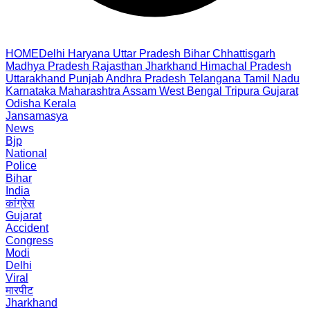
HOME
Delhi
Haryana
Uttar Pradesh
Bihar
Chhattisgarh
Madhya Pradesh
Rajasthan
Jharkhand
Himachal Pradesh
Uttarakhand
Punjab
Andhra Pradesh
Telangana
Tamil Nadu
Karnataka
Maharashtra
Assam
West Bengal
Tripura
Gujarat
Odisha
Kerala
Jansamasya
News
Bjp
National
Police
Bihar
India
कांग्रेस
Gujarat
Accident
Congress
Modi
Delhi
Viral
मारपीट
Jharkhand