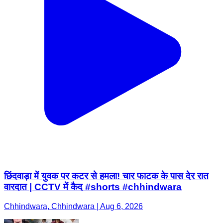
छिंदवाड़ा में युवक पर कटर से हमला! चार फाटक के पास देर रात
वारदात | CCTV में कैद #shorts #chhindwara
Chhindwara, Chhindwara | Aug 6, 2026