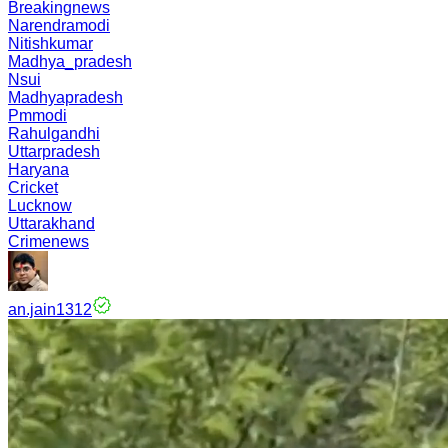
Breakingnews
Narendramodi
Nitishkumar
Madhya_pradesh
Nsui
Madhyapradesh
Pmmodi
Rahulgandhi
Uttarpradesh
Haryana
Cricket
Lucknow
Uttarakhand
Crimenews
an.jain1312