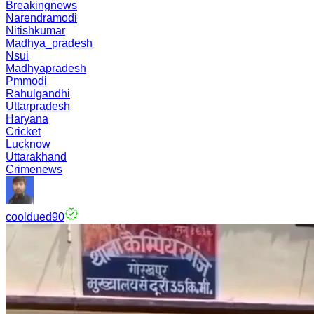
Breakingnews
Narendramodi
Nitishkumar
Madhya_pradesh
Nsui
Madhyapradesh
Pmmodi
Rahulgandhi
Uttarpradesh
Haryana
Cricket
Lucknow
Uttarakhand
Crimenews
cooldued90