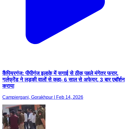
कैंपियरगंज: पीपीगंज इलाके में सगाई से ठीक पहले मंगेतर फरार,
गर्लफ्रेंड ने लड़की वालों से कहा- 6 साल से अफेयर, 3 बार एबॉर्शन
कराया
Campierganj, Gorakhpur | Feb 14, 2026