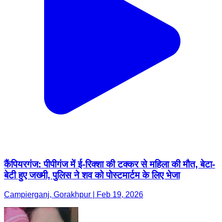
कैंपियरगंज: पीपीगंज में ई-रिक्शा की टक्कर से महिला की मौत, बेटा-
बेटी हुए जख्मी, पुलिस ने शव को पोस्टमार्टम के लिए भेजा
Campierganj, Gorakhpur | Feb 19, 2026