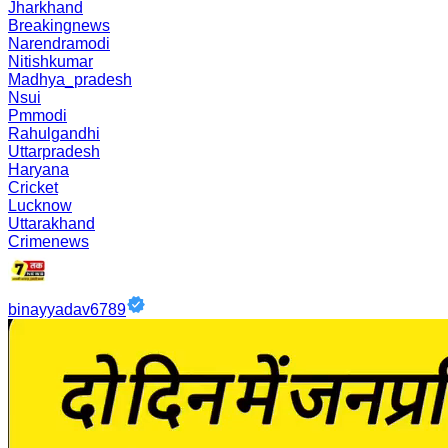
Jharkhand
Breakingnews
Narendramodi
Nitishkumar
Madhya_pradesh
Nsui
Pmmodi
Rahulgandhi
Uttarpradesh
Haryana
Cricket
Lucknow
Uttarakhand
Crimenews
binayyadav6789