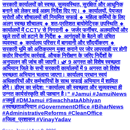
सरकारी कार्यालयों को स्वच्छ, सुव्यवस्थित, सुरक्षित और आधुनिक
बनाने को लेकर कई अहम निर्देश दिए गए। 🔹 कार्यालयों, पेयजल
स्रोतों और शौचालयों की नियमित सफाई 🔹 महिला कर्मियों के लिए
अलग स्वच्छ शौचालय 🔹 शत-प्रतिशत बायोमेट्रिक उपस्थिति 🔹
कार्यालयों में CCTV से निगरानी 🔹 जर्जर फर्नीचर, अलमारियों और
खुले तारों को हटाने के निर्देश 🔹 आगंतुकों के बैठने की उचित
व्यवस्था 🔹 कार्यालय परिसर में बागवानी और सौंदर्यीकरण 🔹
सरकारी भूमि को अतिक्रमण मुक्त कराने पर जोर लापरवाही पर होगी
कठोर विभागीय कार्रवाई, औचक निरीक्षण के जरिए निर्देशों के
अनुपालन की जांच की जाएगी। 🌿 9 अगस्त को विशेष स्वच्छता
अभियान जिले के सभी सरकारी कार्यालयों में 9 अगस्त को विशेष
स्वच्छता अभियान चलाया जाएगा। कार्यालय प्रधान स्वयं
अधिकारियों और कर्मचारियों के साथ सफाई अभियान में शामिल
होंगे। डीएम का संदेश: “कार्यालय की स्वच्छता और सुव्यवस्था ही
उन्नत कार्यसंस्कृति की पहचान है।” #Jamui #JamuiNews
#जमुई #DMJamui #SwachhataAbhiyan
#स्वच्छताअभियान #GovernmentOffice #BiharNews
#AdministrativeReforms #CleanOffice
#जिला_प्रशासन #VinayYadav