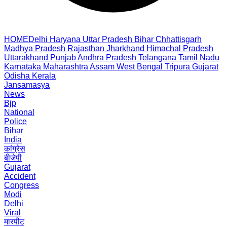
HOME
Delhi
Haryana
Uttar Pradesh
Bihar
Chhattisgarh
Madhya Pradesh
Rajasthan
Jharkhand
Himachal Pradesh
Uttarakhand
Punjab
Andhra Pradesh
Telangana
Tamil Nadu
Karnataka
Maharashtra
Assam
West Bengal
Tripura
Gujarat
Odisha
Kerala
Jansamasya
News
Bjp
National
Police
Bihar
India
कांग्रेस
बीजेपी
Gujarat
Accident
Congress
Modi
Delhi
Viral
मारपीट