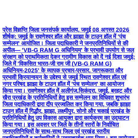
प्रेस विज्ञप्ति जिला जनसंपर्क कार्यालय, जमुई 08 अगस्त 2026
शीर्षक: जमुई के रावणेश्वर हॉल और झाझा के टाउन हॉल में 'पंच
सम्मेलन' आयोजित। जिला पदाधिकारी ने जनप्रतिनिधियों से की
अपील— 'VB-G RAM G अधिनियम' के प्रभावी उपयोग से जल
संरक्षण को प्राथमिकता देकर ग्रामीण विकास को दें नई दिशा जमुई:
जिले में 'विकसित भारत-जी राम जी (VB-G RAM G)
अधिनियम-2025' के व्यापक प्रचार-प्रसार, जागरूकता और
प्रभावी क्रियान्वयन के उद्देश्य से जमुई स्थित रावणेश्वर हॉल एवं
नगर परिषद झाझा के टाउन हॉल में 'पंच सम्मेलन' का आयोजन
किया गया। रावणेश्वर हॉल में अलीगंज,सिकंदरा, जमुई, बरहट और
खैरा प्रखंड के प्रतिनिधियों हेतु इस सम्मेलन का विधिवत शुभारंभ
जिला पदाधिकारी द्वारा दीप प्रज्वलित कर किया गया, जबकि झाझा
टाउन हॉल में गिद्धौर, झाझा, लक्ष्मीपुर, सोनो और चकाई प्रखंड के
प्रतिनिधियों हेतु उप विकास आयुक्त द्वारा कार्यक्रम का उद्घाटन
किया गया। इस अवसर पर जिले के तीनों स्तरों के निर्वाचित
जनप्रतिनिधियों के साथ-साथ जिला एवं प्रखंड स्तरीय