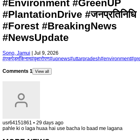
#Environment #GreenUP
#PlantationDrive #जनप्रतिनिधि
#Forest #BreakingNews
#NewsUpdate
Sono, Jamui
|
Jul 9, 2026
#
एकपेड़माँकेनाम
#
वृक्षारोपण
#
upnews
#
uttarpradesh
#
environment
#
gr
Comments
1
View all
usr64151861
•
29 days ago
pahle ki o laga huaa hai use bacha lo baad me lagana