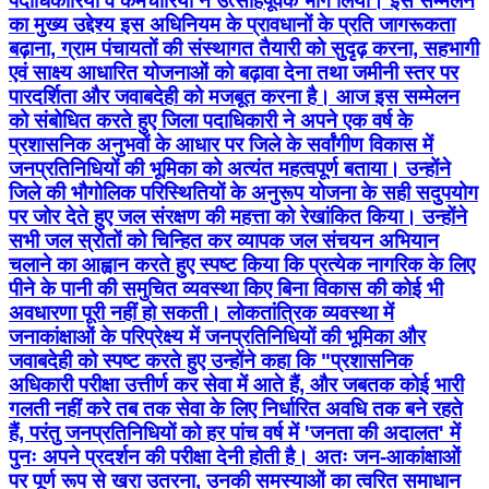
पदाधिकारियों व कर्मचारियों ने उत्साहपूर्वक भाग लिया। इस सम्मेलन
का मुख्य उद्देश्य इस अधिनियम के प्रावधानों के प्रति जागरूकता
बढ़ाना, ग्राम पंचायतों की संस्थागत तैयारी को सुदृढ़ करना, सहभागी
एवं साक्ष्य आधारित योजनाओं को बढ़ावा देना तथा जमीनी स्तर पर
पारदर्शिता और जवाबदेही को मजबूत करना है। आज इस सम्मेलन
को संबोधित करते हुए जिला पदाधिकारी ने अपने एक वर्ष के
प्रशासनिक अनुभवों के आधार पर जिले के सर्वांगीण विकास में
जनप्रतिनिधियों की भूमिका को अत्यंत महत्वपूर्ण बताया। उन्होंने
जिले की भौगोलिक परिस्थितियों के अनुरूप योजना के सही सदुपयोग
पर जोर देते हुए जल संरक्षण की महत्ता को रेखांकित किया। उन्होंने
सभी जल स्रोतों को चिन्हित कर व्यापक जल संचयन अभियान
चलाने का आह्वान करते हुए स्पष्ट किया कि प्रत्येक नागरिक के लिए
पीने के पानी की समुचित व्यवस्था किए बिना विकास की कोई भी
अवधारणा पूरी नहीं हो सकती। लोकतांत्रिक व्यवस्था में
जनाकांक्षाओं के परिप्रेक्ष्य में जनप्रतिनिधियों की भूमिका और
जवाबदेही को स्पष्ट करते हुए उन्होंने कहा कि "प्रशासनिक
अधिकारी परीक्षा उत्तीर्ण कर सेवा में आते हैं, और जबतक कोई भारी
गलती नहीं करे तब तक सेवा के लिए निर्धारित अवधि तक बने रहते
हैं, परंतु जनप्रतिनिधियों को हर पांच वर्ष में 'जनता की अदालत' में
पुनः अपने प्रदर्शन की परीक्षा देनी होती है। अतः जन-आकांक्षाओं
पर पूर्ण रूप से खरा उतरना, उनकी समस्याओं का त्वरित समाधान