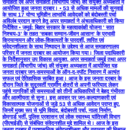
समाहर्ता एवं अपर समाहर्ता (विभागीय जांच) की संयुक्त अध्यक्षता में
आयोजित हुआ जनता दरबार। • 53 से अधिक मामलों की सुनवाई
के साथ 17 योग्य भूमिहीन लाभार्थि आवेदकों को बंदोबस्ती पर्चा
अविलंब प्रदान करने हेतु अपर समाहर्ता ने अंचलाधिकारी को किया
निर्देशित • जमुई: बिहार सरकार के महत्वाकांक्षी योजना ' सात
निश्चय-3' के तहत 'सबका सम्मान-जीवन आसान' के प्रभावी
क्रियान्वयन और लोक-शिकायतों के पारदर्शी, त्वरित एवं
संवेदनशीलता के साथ निष्पादन के उद्देश्य से आज समाहरणालय
परिसर में जनता दरबार का आयोजन किया गया। जिला पदाधिकारी
के निर्देशानुसार उप विकास आयुक्त, अपर समाहर्ता जमुई तथा अपर
समाहर्ता (विभागीय जांच) की संयुक्त अध्यक्षता में आयोजित यह
जनता दरबार जन-समस्याओं के ऑन-द-स्पॉट निवारण में अत्यंत
सफल एवं ऐतिहासिक साबित हुआ। आज के इस जनता दरबार के
दौरान जिले के सुदूरवर्ती ग्रामीण क्षेत्रों से अपनी फरियाद लेकर
पहुंचे नागरिकों की समस्याओं को तीनों अधिकारियों ने बेहद गंभीरता
और आत्मीयता से सुना। इस अवसर पर जन-कल्याणकारी एवं
विकासात्मक योजनाओं से जुड़े 53 से अधिक आवेदन प्राप्त हुए,
जिनमें मुख्य रूप से भूमि विवाद, बंदोबस्ती पर्चा, नाला निर्माण,
होमगार्ड भर्ती, पुलिस प्रशासन एवं लोक स्वास्थ्य यांत्रिकी विभाग
(पीएचईडी) से संबंधित संवेदनशील मुद्दे शामिल थे। आज के इस
जनता दरबार में प्रशासनिक संवेदनशीलता और तत्परता की मिसाल