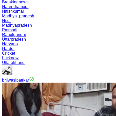
Breakingnews
Narendramodi
Nitishkumar
Madhya_pradesh
Nsui
Madhyapradesh
Pmmodi
Rahulgandhi
Uttarpradesh
Haryana
Hardoi
Cricket
Lucknow
Uttarakhand
brijwasipatrkar