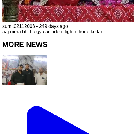
sumit02112003
•
249 days ago
aaj mera bhi ho gya accident light n hone ke krn
MORE NEWS