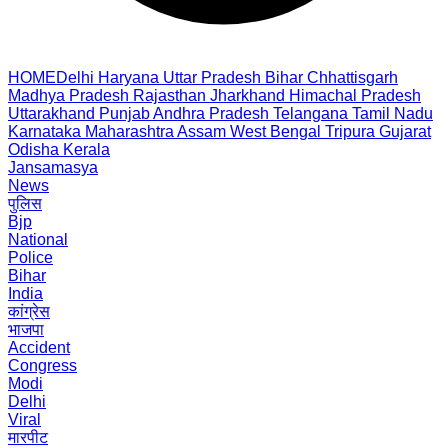
HOME
Delhi
Haryana
Uttar Pradesh
Bihar
Chhattisgarh
Madhya Pradesh
Rajasthan
Jharkhand
Himachal Pradesh
Uttarakhand
Punjab
Andhra Pradesh
Telangana
Tamil Nadu
Karnataka
Maharashtra
Assam
West Bengal
Tripura
Gujarat
Odisha
Kerala
Jansamasya
News
पुलिस
Bjp
National
Police
Bihar
India
कांग्रेस
भाजपा
Accident
Congress
Modi
Delhi
Viral
मारपीट