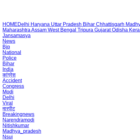
HOME
Delhi
Haryana
Uttar Pradesh
Bihar
Chhattisgarh
Madhy
Maharashtra
Assam
West Bengal
Tripura
Gujarat
Odisha
Kera
Jansamasya
News
Bjp
National
Police
Bihar
India
कांग्रेस
Accident
Congress
Modi
Delhi
Viral
मारपीट
Breakingnews
Narendramodi
Nitishkumar
Madhya_pradesh
Nsui