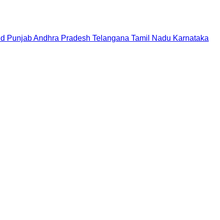
nd
Punjab
Andhra Pradesh
Telangana
Tamil Nadu
Karnataka