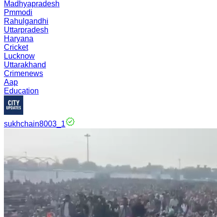
Madhyapradesh
Pmmodi
Rahulgandhi
Uttarpradesh
Haryana
Cricket
Lucknow
Uttarakhand
Crimenews
Aap
Education
sukhchain8003_1