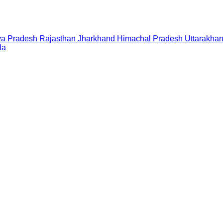
a Pradesh
Rajasthan
Jharkhand
Himachal Pradesh
Uttarakha
la