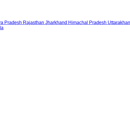
a Pradesh
Rajasthan
Jharkhand
Himachal Pradesh
Uttarakha
la