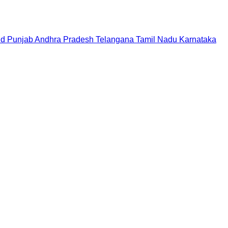
nd
Punjab
Andhra Pradesh
Telangana
Tamil Nadu
Karnataka