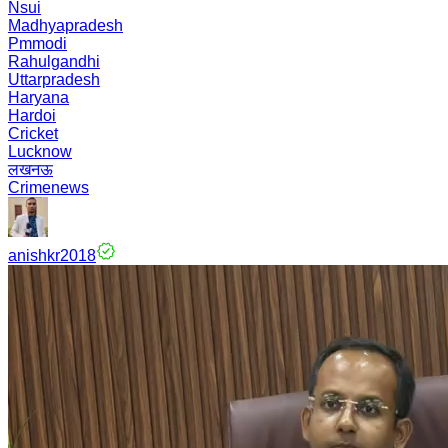
Nsui
Madhyapradesh
Pmmodi
Rahulgandhi
Uttarpradesh
Haryana
Hardoi
Cricket
Lucknow
लखनऊ
Crimenews
anishkr2018