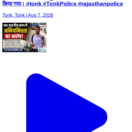
किया गया। #tonk #TonkPolice #rajasthanpolice
Tonk, Tonk | Aug 7, 2026