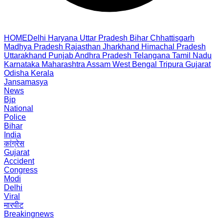
HOME
Delhi
Haryana
Uttar Pradesh
Bihar
Chhattisgarh
Madhya Pradesh
Rajasthan
Jharkhand
Himachal Pradesh
Uttarakhand
Punjab
Andhra Pradesh
Telangana
Tamil Nadu
Karnataka
Maharashtra
Assam
West Bengal
Tripura
Gujarat
Odisha
Kerala
Jansamasya
News
Bjp
National
Police
Bihar
India
कांग्रेस
Gujarat
Accident
Congress
Modi
Delhi
Viral
मारपीट
Breakingnews