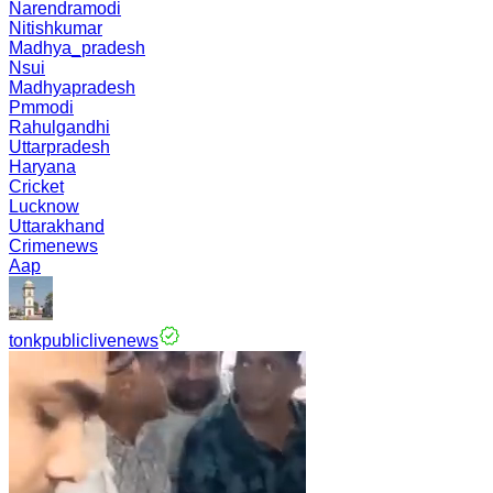
Narendramodi
Nitishkumar
Madhya_pradesh
Nsui
Madhyapradesh
Pmmodi
Rahulgandhi
Uttarpradesh
Haryana
Cricket
Lucknow
Uttarakhand
Crimenews
Aap
tonkpubliclivenews