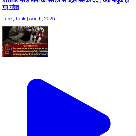
#tonk नरेश मीना का सरेंडर से पहले छलका दर्द , क्यों भावुक हो
गए नरेश
Tonk, Tonk | Aug 6, 2026