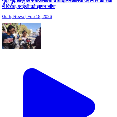
गुढ़: गुढ़ क्षेत्र के समाजसेवियों व आंदोलनकारियों पर FIR का रीवा
में विरोध, आईजी को ज्ञापन सौंपा
Gurh, Rewa | Feb 18, 2026