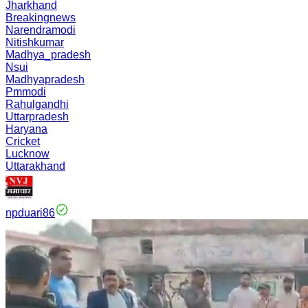
Jharkhand
Breakingnews
Narendramodi
Nitishkumar
Madhya_pradesh
Nsui
Madhyapradesh
Pmmodi
Rahulgandhi
Uttarpradesh
Haryana
Cricket
Lucknow
Uttarakhand
npduari86