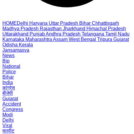
HOME
Delhi
Haryana
Uttar Pradesh
Bihar
Chhattisgarh
Madhya Pradesh
Rajasthan
Jharkhand
Himachal Pradesh
Uttarakhand
Punjab
Andhra Pradesh
Telangana
Tamil Nadu
Karnataka
Maharashtra
Assam
West Bengal
Tripura
Gujarat
Odisha
Kerala
Jansamasya
News
Bjp
National
Police
Bihar
India
कांग्रेस
बीजेपी
Gujarat
Accident
Congress
Modi
Delhi
Viral
मारपीट