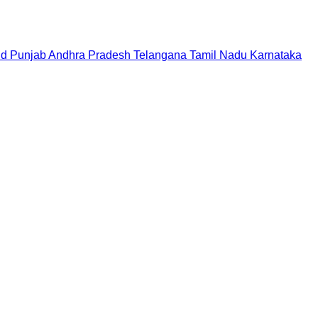
nd
Punjab
Andhra Pradesh
Telangana
Tamil Nadu
Karnataka