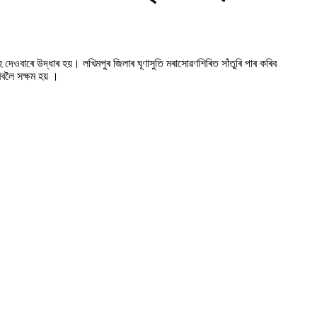
েওবাৰে উদ্ধাৰ হয়। লখিমপুৰ জিলাৰ ঘূণাসুতি মৰাসোৱণশিৰিত সাঁতুৰি পাৰ কৰিব
িবলৈ সক্ষম হয় ।