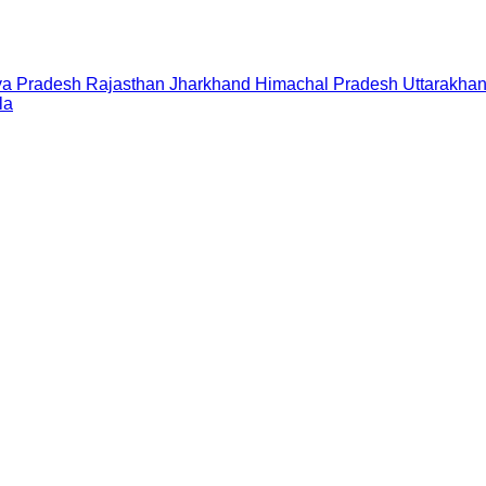
a Pradesh
Rajasthan
Jharkhand
Himachal Pradesh
Uttarakha
la