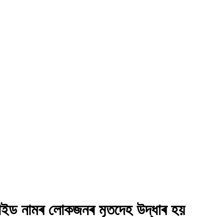
ৰ টাইড নামৰ লোকজনৰ মৃতদেহ উদ্ধাৰ হয়