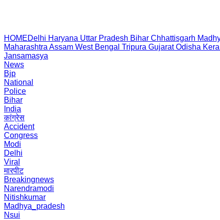
HOME
Delhi
Haryana
Uttar Pradesh
Bihar
Chhattisgarh
Madhy
Maharashtra
Assam
West Bengal
Tripura
Gujarat
Odisha
Kera
Jansamasya
News
Bjp
National
Police
Bihar
India
कांग्रेस
Accident
Congress
Modi
Delhi
Viral
मारपीट
Breakingnews
Narendramodi
Nitishkumar
Madhya_pradesh
Nsui