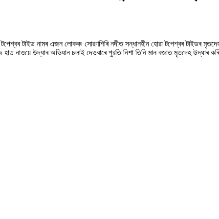
 টপেশ্বৰ টাইড নামৰ এজন লোকক৷ সোৱণশিৰি নদীত সন্ধানহীন হোৱা টপেশ্বৰ টাইডৰ মৃতদেহ দ
জে হাত নাওয়ে উদ্ধাৰ অভিযান চলাই দেওবাৰে পুৱতি নিশা তিনি মান বজাত মৃতদেহ উদ্ধাৰ কৰ