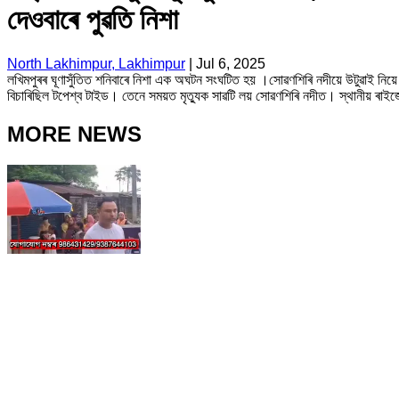
দেওবাৰে পুৱতি নিশা
North Lakhimpur, Lakhimpur
|
Jul 6, 2025
লখিমপুৰৰ ঘূণাসুঁতিত শনিবাৰে নিশা এক অঘটন সংঘটিত হয় ।সোৱণশিৰি নদীয়ে উটুৱাই নিয়ে
বিচাৰিছিল টপেশ্ব টাইড। তেনে সময়ত মৃত্যুক সাৱটি লয় সোৱণশিৰি নদীত। স্থানীয় ৰাই
MORE NEWS