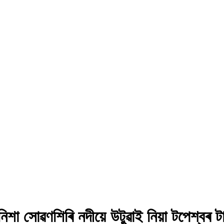
ে নিশা সোৱণশিৰি নদীয়ে উটুৱাই নিয়া টপেশ্ব