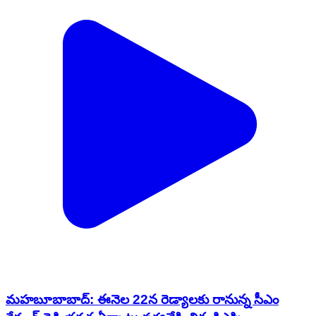
మహబూబాబాద్: ఈనెల 22న రెడ్యాలకు రానున్న సీఎం