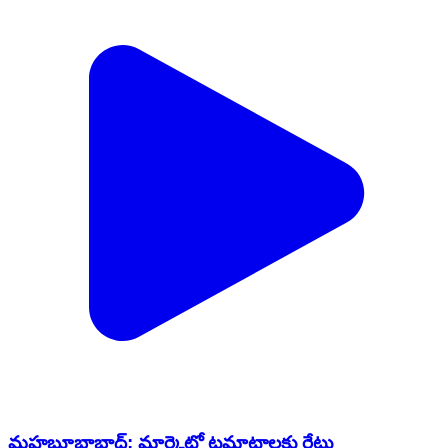
మహబూబాబాద్: మార్కెట్లో టమాటాలకు రేటు