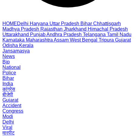
HOME
Delhi
Haryana
Uttar Pradesh
Bihar
Chhattisgarh
Madhya Pradesh
Rajasthan
Jharkhand
Himachal Pradesh
Uttarakhand
Punjab
Andhra Pradesh
Telangana
Tamil Nadu
Karnataka
Maharashtra
Assam
West Bengal
Tripura
Gujarat
Odisha
Kerala
Jansamasya
News
Bjp
National
Police
Bihar
India
कांग्रेस
बीजेपी
Gujarat
Accident
Congress
Modi
Delhi
Viral
मारपीट