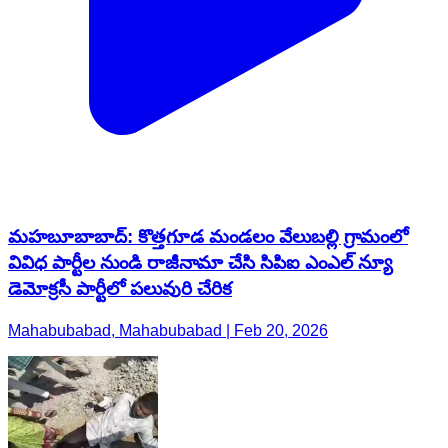
మహబూబాబాద్: కొత్తగూడ మండలం వేలుబల్లి గ్రామంలో
వివిధ పార్టీల నుండి రాజీనామా చేసి సిపిఐ ఎంఎల్ న్యూ
డెమోక్రసీ పార్టీలో పలువురి చేరిక
Mahabubabad, Mahabubabad | Feb 20, 2026