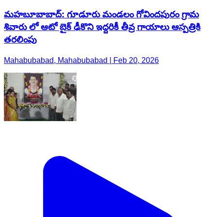
మహబూబాబాద్: గూడూరు మండలం గోవిందపురం గ్రామ
శివారు లో ఆటో బైక్ ఢీకొని ఇద్దరికీ తీవ్ర గాయాలు ఆస్పత్రికి
తరలింపు
Mahabubabad, Mahabubabad | Feb 20, 2026