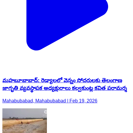
మహబూబాబాద్: రెడ్యాలలో వెన్నం సోదరులకు తెలంగాణ
జాగృతి వ్యవస్థాపక అధ్యక్షురాలు కల్వకుంట్ల కవిత పరామర్శ
Mahabubabad, Mahabubabad | Feb 19, 2026