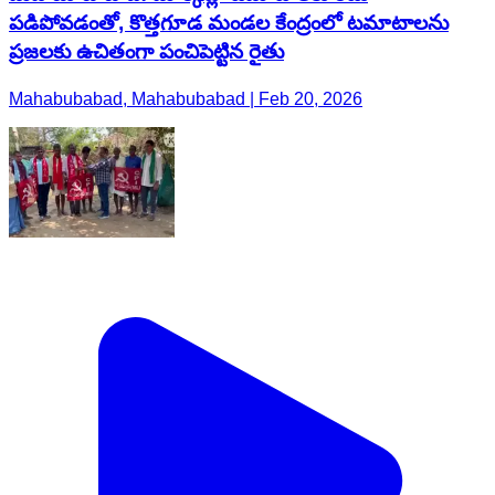
పడిపోవడంతో, కొత్తగూడ మండల కేంద్రంలో టమాటాలను
ప్రజలకు ఉచితంగా పంచిపెట్టిన రైతు
Mahabubabad, Mahabubabad | Feb 20, 2026