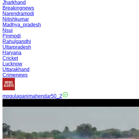
Jharkhand
Breakingnews
Narendramodi
Nitishkumar
Madhya_pradesh
Nsui
Pmmodi
Rahulgandhi
Uttarpradesh
Haryana
Cricket
Lucknow
Uttarakhand
Crimenews
mogulaganimahendar50_2