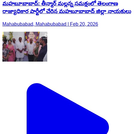
మహబూబాబాద్: తీన్మార్ మల్లన్న సమక్షంలో తెలంగాణ
రాజ్యాధికార పార్టీలో చేరిన మహబూబాబాద్ జిల్లా నాయకులు
Mahabubabad, Mahabubabad | Feb 20, 2026