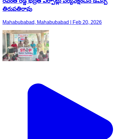
రేవంత్ రెడ్డి భద్రత ఏర్పాట్లు పర్యవేక్షించిన డిఎస్పి
తిరుపతిరావు
Mahabubabad, Mahabubabad | Feb 20, 2026