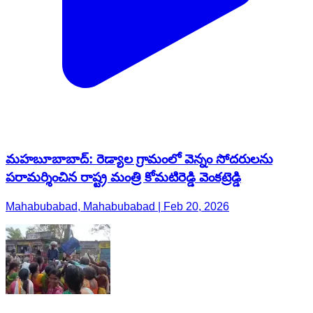
మహబూబాబాద్: రెడ్యాల గ్రామంలో వెన్నం సోదరులను
పరామర్శించిన రాష్ట్ర మంత్రి కోమటిరెడ్డి వెంకట్రెడ్డి
Mahabubabad, Mahabubabad | Feb 20, 2026