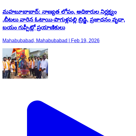
మహబూబాబాద్: నాణ్యత లోపం, అధికారుల నిర్లక్ష్యం
,బీటలు వారిన ఓటాయి-పొగుళ్లపల్లి బ్రిడ్జి, ప్రజాధనం వృధా,
బయం గుప్పీట్లో ప్రయాణికులు
Mahabubabad, Mahabubabad | Feb 19, 2026