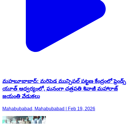
మహబూబాబాద్: మరిపెడ మున్సిపల్ పట్టణ కేంద్రంలో ఫ్రెండ్స్
యూత్ ఆధ్వర్యంలో, ఘనంగా చత్రపతి శివాజీ మహారాజ్
జయంతి వేడుకలు
Mahabubabad, Mahabubabad | Feb 19, 2026