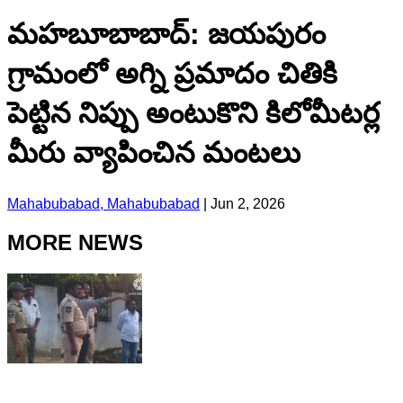
మహబూబాబాద్: జయపురం
గ్రామంలో అగ్ని ప్రమాదం చితికి
పెట్టిన నిప్పు అంటుకొని కిలోమీటర్ల
మీరు వ్యాపించిన మంటలు
Mahabubabad, Mahabubabad
|
Jun 2, 2026
MORE NEWS