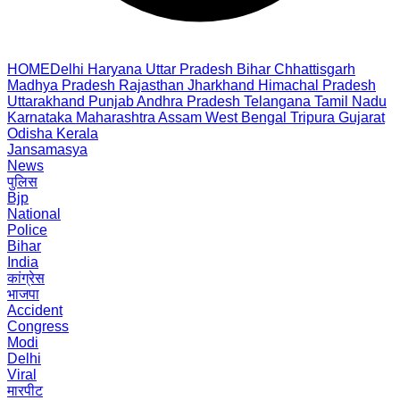
HOME
Delhi
Haryana
Uttar Pradesh
Bihar
Chhattisgarh
Madhya Pradesh
Rajasthan
Jharkhand
Himachal Pradesh
Uttarakhand
Punjab
Andhra Pradesh
Telangana
Tamil Nadu
Karnataka
Maharashtra
Assam
West Bengal
Tripura
Gujarat
Odisha
Kerala
Jansamasya
News
पुलिस
Bjp
National
Police
Bihar
India
कांग्रेस
भाजपा
Accident
Congress
Modi
Delhi
Viral
मारपीट