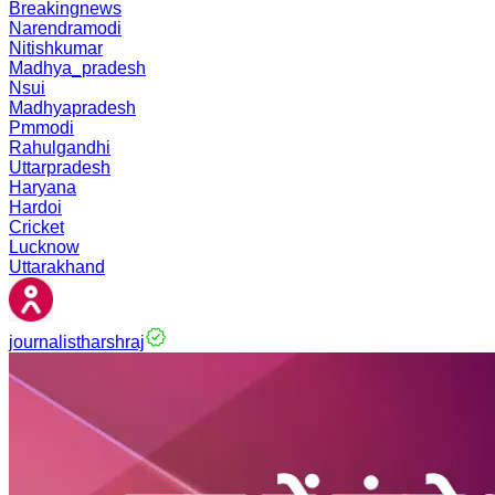
Breakingnews
Narendramodi
Nitishkumar
Madhya_pradesh
Nsui
Madhyapradesh
Pmmodi
Rahulgandhi
Uttarpradesh
Haryana
Hardoi
Cricket
Lucknow
Uttarakhand
journalistharshraj