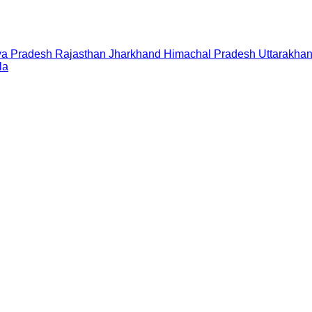
a Pradesh
Rajasthan
Jharkhand
Himachal Pradesh
Uttarakha
la