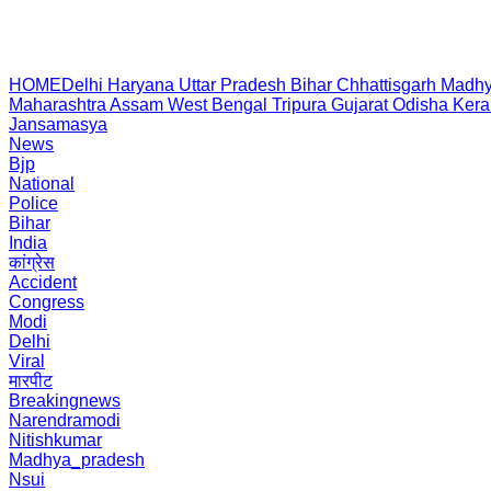
HOME
Delhi
Haryana
Uttar Pradesh
Bihar
Chhattisgarh
Madhy
Maharashtra
Assam
West Bengal
Tripura
Gujarat
Odisha
Kera
Jansamasya
News
Bjp
National
Police
Bihar
India
कांग्रेस
Accident
Congress
Modi
Delhi
Viral
मारपीट
Breakingnews
Narendramodi
Nitishkumar
Madhya_pradesh
Nsui