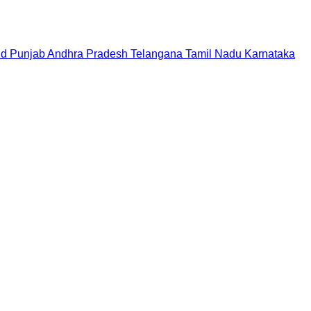
nd
Punjab
Andhra Pradesh
Telangana
Tamil Nadu
Karnataka