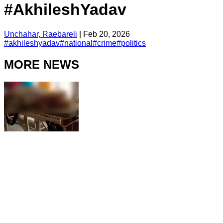
#AkhileshYadav
Unchahar, Raebareli
|
Feb 20, 2026
#
akhileshyadav
#
national
#
crime
#
politics
MORE NEWS