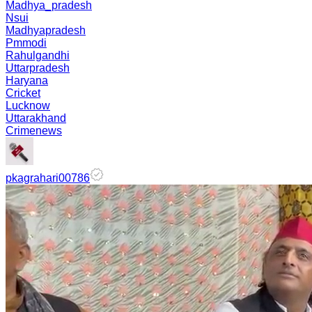
Madhya_pradesh
Nsui
Madhyapradesh
Pmmodi
Rahulgandhi
Uttarpradesh
Haryana
Cricket
Lucknow
Uttarakhand
Crimenews
pkagrahari00786