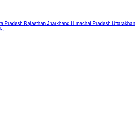
a Pradesh
Rajasthan
Jharkhand
Himachal Pradesh
Uttarakha
la