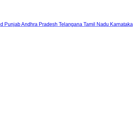
nd
Punjab
Andhra Pradesh
Telangana
Tamil Nadu
Karnataka