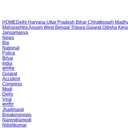
HOME
Delhi
Haryana
Uttar Pradesh
Bihar
Chhattisgarh
Madhy
Maharashtra
Assam
West Bengal
Tripura
Gujarat
Odisha
Kera
Jansamasya
News
Bjp
National
Police
Bihar
India
कांग्रेस
Gujarat
Accident
Congress
Modi
Delhi
Viral
मारपीट
Jharkhand
Breakingnews
Narendramodi
Nitishkumar