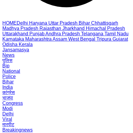
HOME
Delhi
Haryana
Uttar Pradesh
Bihar
Chhattisgarh
Madhya Pradesh
Rajasthan
Jharkhand
Himachal Pradesh
Uttarakhand
Punjab
Andhra Pradesh
Telangana
Tamil Nadu
Karnataka
Maharashtra
Assam
West Bengal
Tripura
Gujarat
Odisha
Kerala
Jansamasya
News
पुलिस
Bjp
National
Police
Bihar
India
कांग्रेस
भाजपा
Congress
Modi
Delhi
Viral
मारपीट
Breakingnews