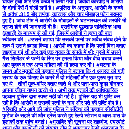
घायल हुआ और उसे कब्जे में लिया गया। जवाबी कार्रवाई में आरोपी
के दोनों पैरों में गोली लगी है। #पुलिस के अनुसार, आरोपी के कब्जे
से अवैध .315 बोर तमंचा, कारतूस और चार मोबाइल फोन बरामद
हुए हैं। जांच टीम ने आरोपी के मोबाइलों से घटनास्थल की तस्वीरें भी
प्राप्त होने की जानकारी दी है। प्रारंभिक पूछताछ सांकेतिक भाषा
(इशारों) के माध्यम से की गई, जिसमें आरोपी ने हत्या की बात
स्वीकार की। #उसने बताया कि उसकी पत्नी पर अवैध संबंध होने के
शक में उसने हमला किया। आरोपी का कहना है कि पत्नी बिना बताए
शाहगंज गई थी और वहां एक युवक के संपर्क में थी; गुस्से में उसने
गैस सिलेंडर से पत्नी के सिर पर हमला किया और बीच बचाव करने
आए युवक व एक अन्य महिला की भी हत्या कर दी। #घटना के
समय और मृतकों की पहचान पुलिस ने बताया कि 4 अगस्त को गढ़ी
सराय के एक किराए के कमरे में दो महिलाएँ और एक पुरुष मृत पाए
गए थे। तीनों मूक‑बधिर बताए जाते थे और पास‑पास कूड़ा बीनकर
अपना जीवन यापन करते थे। अभी तक मृतकों की आधिकारिक
पहचान पुलिस द्वारा स्पष्ट नहीं की गई है। पुलिस यह भी पुष्टि कर
रही है कि आरोपी व उसकी पत्नी के नाम और पते की पुष्टि शेष है।
#स्थिति और आगे की जांच पुलिस ने संदिग्ध की पहचान सीसीटीवी
फुटेज के सहारे की और ट्रेस करते हुए रेलवे स्टेशन व आस-पास के
इलाकों तक पहुंच बनाई। #मुखबिर की सूचना पर शाहगंज, एयरपोर्ट
थाना और एसओजी की संयुक्त टीम ने भगवतपुर रेलवे अंडरपास के