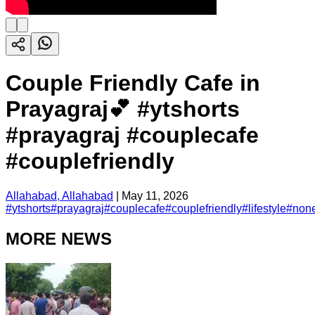
Couple Friendly Cafe in
Prayagraj💕 #ytshorts
#prayagraj #couplecafe
#couplefriendly
Allahabad, Allahabad
|
May 11, 2026
#
ytshorts
#
prayagraj
#
couplecafe
#
couplefriendly
#
lifestyle
#
non
MORE NEWS