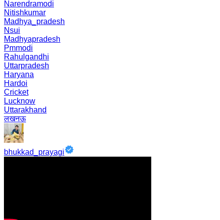
Narendramodi
Nitishkumar
Madhya_pradesh
Nsui
Madhyapradesh
Pmmodi
Rahulgandhi
Uttarpradesh
Haryana
Hardoi
Cricket
Lucknow
Uttarakhand
लखनऊ
bhukkad_prayagi