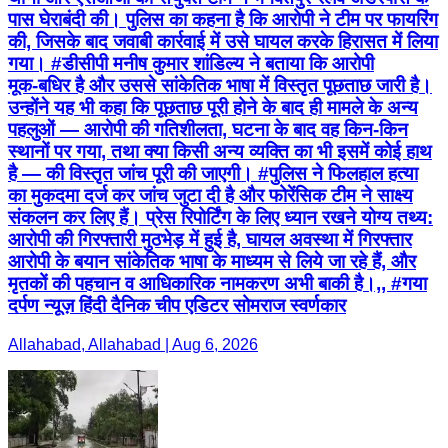
पास घेराबंदी की। पुलिस का कहना है कि आरोपी ने टीम पर फायरिंग
की, जिसके बाद जवाबी कार्रवाई में उसे घायल करके हिरासत में लिया
गया। #डीसीपी मनीष कुमार शांडिल्य ने बताया कि आरोपी
मूक‑बधिर है और उससे सांकेतिक भाषा में विस्तृत पूछताछ जारी है।
उन्होंने यह भी कहा कि पूछताछ पूरी होने के बाद ही मामले के अन्य
पहलुओं — आरोपी की गतिशीलता, घटना के बाद वह किन-किन
स्थानों पर गया, तथा क्या किसी अन्य व्यक्ति का भी इसमें कोई हाथ
है — की विस्तृत जांच पूरी की जाएगी। #पुलिस ने फिलहाल हत्या
का मुकदमा दर्ज कर जांच जुटा दी है और फोरेंसिक टीम ने साक्ष्य
संकलन कर लिए हैं। प्रेस रिपोर्टिंग के लिए ध्यान रखने योग्य तथ्य:
आरोपी की गिरफ्तारी मुठभेड़ में हुई है, घायल अवस्था में गिरफ्तार
आरोपी के बयान सांकेतिक भाषा के माध्यम से लिये जा रहे हैं, और
मृतकों की पहचान व आधिकारिक नामकरण अभी बाकी है।,, #गया
दर्पण न्यूज़ हिंदी दैनिक चीप एडिटर सोमराज स्वर्णकार
Allahabad, Allahabad | Aug 6, 2026