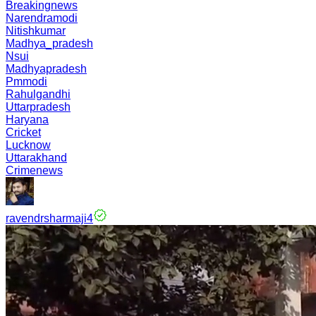
Breakingnews
Narendramodi
Nitishkumar
Madhya_pradesh
Nsui
Madhyapradesh
Pmmodi
Rahulgandhi
Uttarpradesh
Haryana
Cricket
Lucknow
Uttarakhand
Crimenews
ravendrsharmaji4