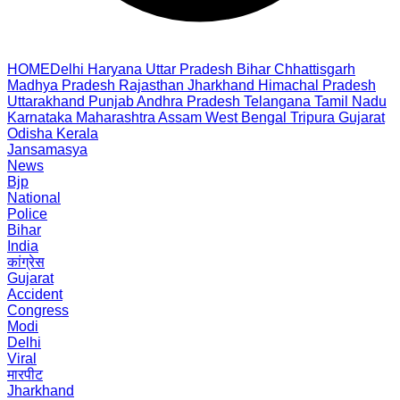
HOME
Delhi
Haryana
Uttar Pradesh
Bihar
Chhattisgarh
Madhya Pradesh
Rajasthan
Jharkhand
Himachal Pradesh
Uttarakhand
Punjab
Andhra Pradesh
Telangana
Tamil Nadu
Karnataka
Maharashtra
Assam
West Bengal
Tripura
Gujarat
Odisha
Kerala
Jansamasya
News
Bjp
National
Police
Bihar
India
कांग्रेस
Gujarat
Accident
Congress
Modi
Delhi
Viral
मारपीट
Jharkhand