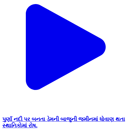
પુર્ણા નદી પર બનતા ડેમની બાજુની જમીનમાં ધોવાણ થતા
સ્થાનિકોમાં રોષ.