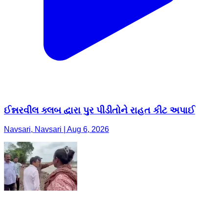
ઈન્નરવીલ ક્લબ દ્વારા પુર પીડીતોને રાહત કીટ અપાઈ
Navsari, Navsari | Aug 6, 2026