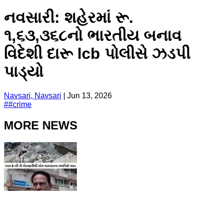
નવસારી: શહેરમાં રૂ.
૧,૬૩,૩૬૮નો ભારતીય બનાવ
વિદેશી દારૂ lcb પોલીસે ઝડપી
પાડ્યો
Navsari, Navsari
|
Jun 13, 2026
#
#
crime
MORE NEWS