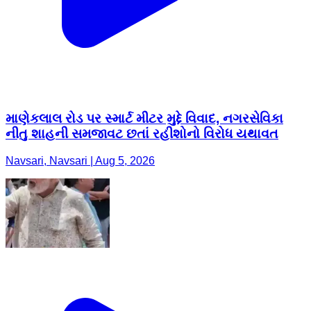
માણેકલાલ રોડ પર સ્માર્ટ મીટર મુદ્દે વિવાદ, નગરસેવિકા
નીતુ શાહની સમજાવટ છતાં રહીશોનો વિરોધ યથાવત
Navsari, Navsari | Aug 5, 2026