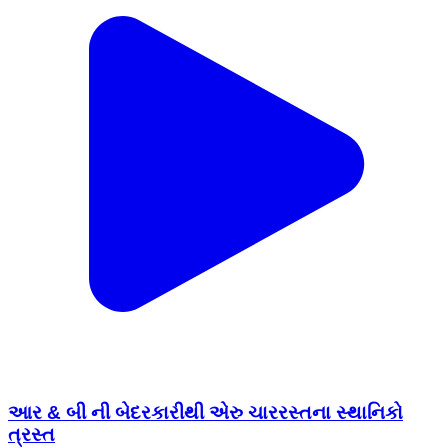
આર & બી ની બેદરકારીથી એરુ ચારરસ્તના સ્થાનિકો
ત્રસ્ત