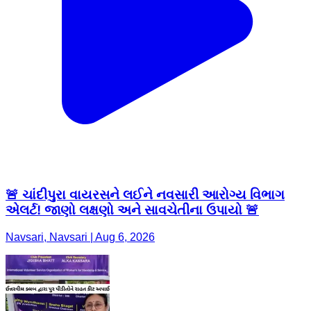
🚨 ચાંદીપુરા વાયરસને લઈને નવસારી આરોગ્ય વિભાગ
એલર્ટ! જાણો લક્ષણો અને સાવચેતીના ઉપાયો 🚨
Navsari, Navsari | Aug 6, 2026