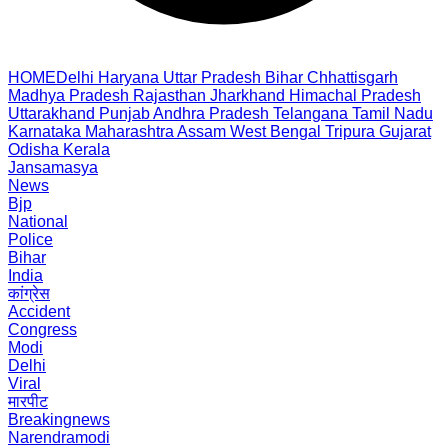
HOME
Delhi
Haryana
Uttar Pradesh
Bihar
Chhattisgarh
Madhya Pradesh
Rajasthan
Jharkhand
Himachal Pradesh
Uttarakhand
Punjab
Andhra Pradesh
Telangana
Tamil Nadu
Karnataka
Maharashtra
Assam
West Bengal
Tripura
Gujarat
Odisha
Kerala
Jansamasya
News
Bjp
National
Police
Bihar
India
कांग्रेस
Accident
Congress
Modi
Delhi
Viral
मारपीट
Breakingnews
Narendramodi