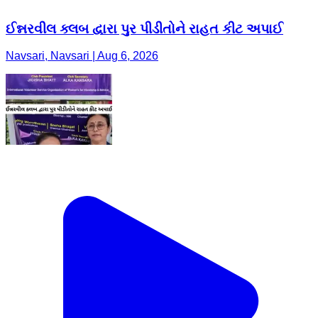
ઈન્નરવીલ ક્લબ દ્વારા પુર પીડીતોને રાહત કીટ અપાઈ
Navsari, Navsari | Aug 6, 2026