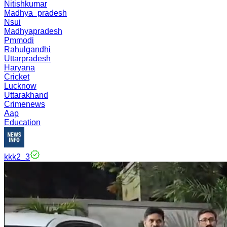
Nitishkumar
Madhya_pradesh
Nsui
Madhyapradesh
Pmmodi
Rahulgandhi
Uttarpradesh
Haryana
Cricket
Lucknow
Uttarakhand
Crimenews
Aap
Education
kkk2_3