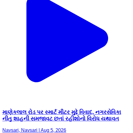
માણેકલાલ રોડ પર સ્માર્ટ મીટર મુદ્દે વિવાદ, નગરસેવિકા
નીતુ શાહની સમજાવટ છતાં રહીશોનો વિરોધ યથાવત
Navsari, Navsari | Aug 5, 2026