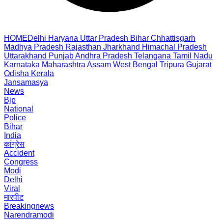
HOME
Delhi
Haryana
Uttar Pradesh
Bihar
Chhattisgarh
Madhya Pradesh
Rajasthan
Jharkhand
Himachal Pradesh
Uttarakhand
Punjab
Andhra Pradesh
Telangana
Tamil Nadu
Karnataka
Maharashtra
Assam
West Bengal
Tripura
Gujarat
Odisha
Kerala
Jansamasya
News
Bjp
National
Police
Bihar
India
कांग्रेस
Accident
Congress
Modi
Delhi
Viral
मारपीट
Breakingnews
Narendramodi