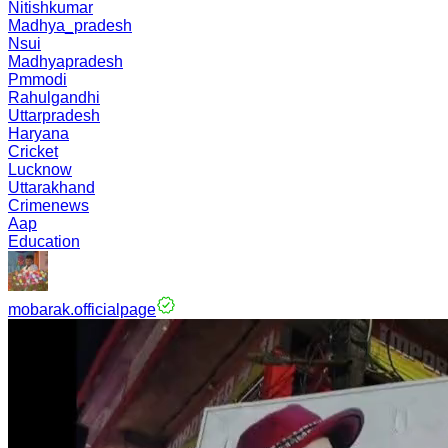
Nitishkumar
Madhya_pradesh
Nsui
Madhyapradesh
Pmmodi
Rahulgandhi
Uttarpradesh
Haryana
Cricket
Lucknow
Uttarakhand
Crimenews
Aap
Education
mobarak.officialpage