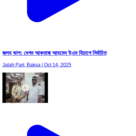
জলহ ভাগ: বেগম আকতাৰা আহমেদ ইএম হিচাপে নিৰ্বাচিত
Jalah Part, Baksa | Oct 14, 2025