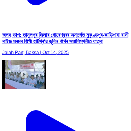
জলহ ভাগ: তামুলপুৰ জিলাৰ গোৰেশ্বৰৰ অন্তৰ্গত মুকুণ্ডপুৰ-কাড়িপাৰা বাসী
ৰাইজ মৰমৰ শিল্পী হাৰ্টথ্ৰ'ৱ জুবিন গাৰ্গৰ সমাধিস্থলীত যাত্ৰা
Jalah Part, Baksa | Oct 14, 2025