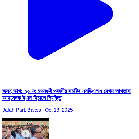
জলহ ভাগ: ২০ নং মথনগুৰী পৰষদীয় সমষ্টিৰ এমছিএলএ বেগম আখতাৰা
আহমেদক ইএম হিচাপে নিযুক্তি
Jalah Part, Baksa | Oct 13, 2025