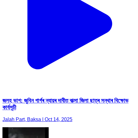
জলহ ভাগ: জুবিন গাৰ্গৰ ন্যায়ৰ দাবীত বাক্সা জিলা ছাত্ৰ সন্থাৰ বিক্ষোভ
কার্যসূচী
Jalah Part, Baksa | Oct 14, 2025