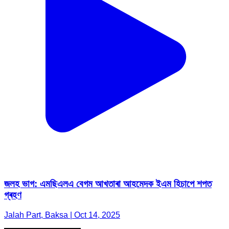
জলহ ভাগ: এমছিএলএ বেগম আখতাৰা আহমেদক ইএম হিচাপে শপত
গ্ৰহণ
Jalah Part, Baksa | Oct 14, 2025