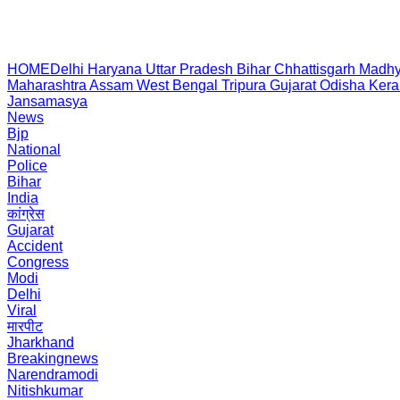
HOME
Delhi
Haryana
Uttar Pradesh
Bihar
Chhattisgarh
Madhy
Maharashtra
Assam
West Bengal
Tripura
Gujarat
Odisha
Kera
Jansamasya
News
Bjp
National
Police
Bihar
India
कांग्रेस
Gujarat
Accident
Congress
Modi
Delhi
Viral
मारपीट
Jharkhand
Breakingnews
Narendramodi
Nitishkumar