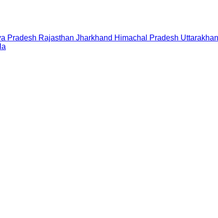
a Pradesh
Rajasthan
Jharkhand
Himachal Pradesh
Uttarakha
la