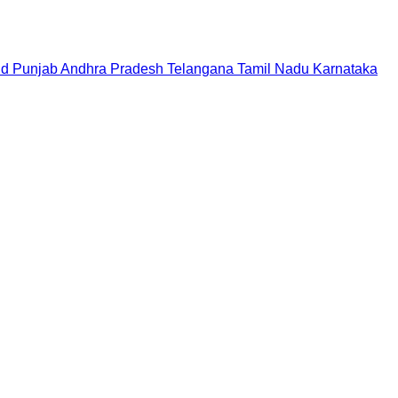
nd
Punjab
Andhra Pradesh
Telangana
Tamil Nadu
Karnataka