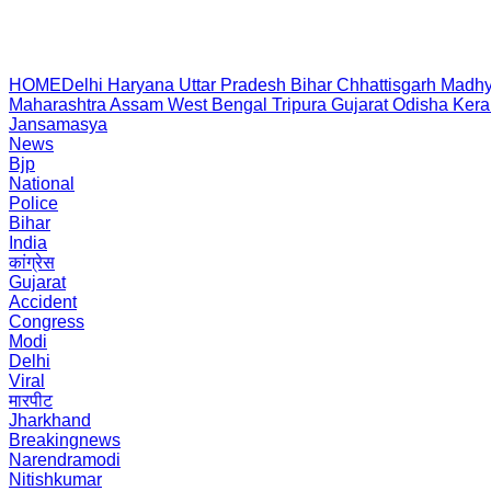
HOME
Delhi
Haryana
Uttar Pradesh
Bihar
Chhattisgarh
Madhy
Maharashtra
Assam
West Bengal
Tripura
Gujarat
Odisha
Kera
Jansamasya
News
Bjp
National
Police
Bihar
India
कांग्रेस
Gujarat
Accident
Congress
Modi
Delhi
Viral
मारपीट
Jharkhand
Breakingnews
Narendramodi
Nitishkumar