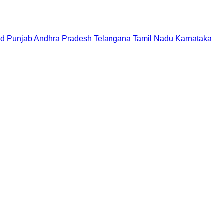
nd
Punjab
Andhra Pradesh
Telangana
Tamil Nadu
Karnataka