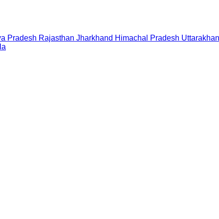
a Pradesh
Rajasthan
Jharkhand
Himachal Pradesh
Uttarakha
la