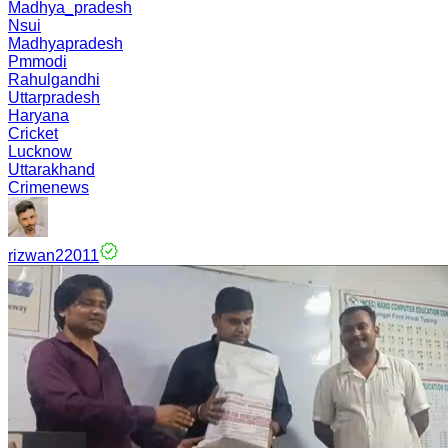
Madhya_pradesh
Nsui
Madhyapradesh
Pmmodi
Rahulgandhi
Uttarpradesh
Haryana
Cricket
Lucknow
Uttarakhand
Crimenews
rizwan22011