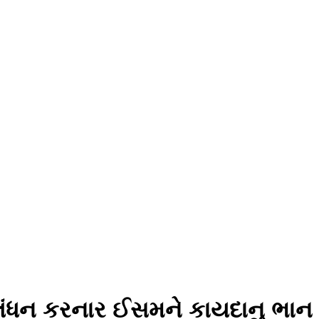
્લંધન કરનાર ઈસમને કાયદાનુ ભાન