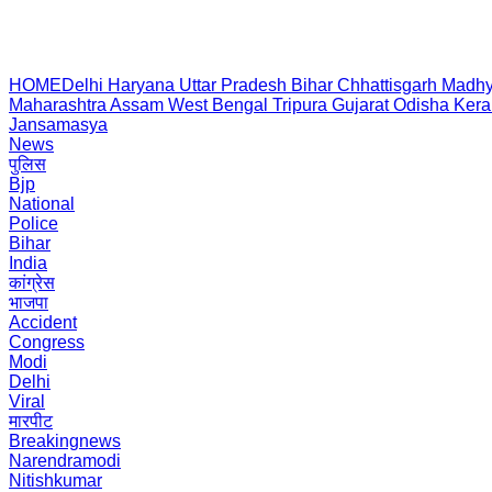
HOME
Delhi
Haryana
Uttar Pradesh
Bihar
Chhattisgarh
Madhy
Maharashtra
Assam
West Bengal
Tripura
Gujarat
Odisha
Kera
Jansamasya
News
पुलिस
Bjp
National
Police
Bihar
India
कांग्रेस
भाजपा
Accident
Congress
Modi
Delhi
Viral
मारपीट
Breakingnews
Narendramodi
Nitishkumar