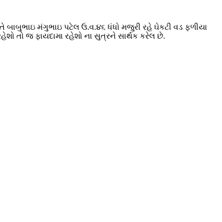
બાબુભાઇ મંગુભાઇ પટેલ ઉ.વ.૪૬ ધંધો મજુરી રહે ઘેકટી વડ ફળીયા
ો તો જ ફાયદામા રહેશો ના સુત્રને સાર્થક કરેલ છે.