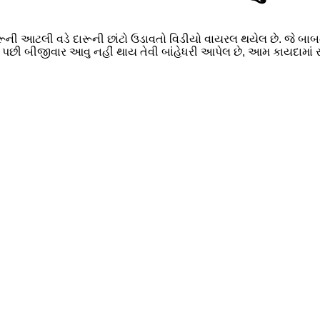
ી આટલી વડે દારૂની છાંટો ઉડાવતો વિડીયો વાયરલ થયેલ છે. જે બાબતે 
ી બીજીવાર આવુ નહીં થાય તેવી બાંહેધરી આપેલ છે, આમ કાયદામાં રહેશ