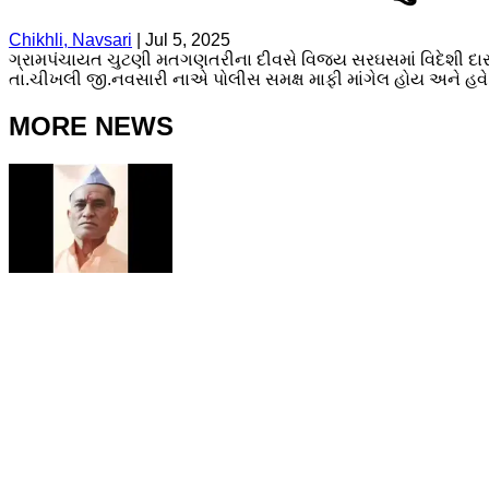
Chikhli, Navsari
|
Jul 5, 2025
ગ્રામપંચાયત ચુટણી મતગણતરીના દીવસે વિજય સરઘસમાં વિદેશી દારૂન
તા.ચીખલી જી.નવસારી નાએ પોલીસ સમક્ષ માફી માંગેલ હોય અને હવે પછ
MORE NEWS