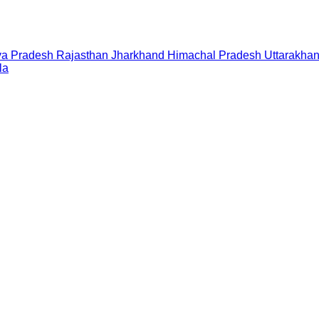
a Pradesh
Rajasthan
Jharkhand
Himachal Pradesh
Uttarakha
la