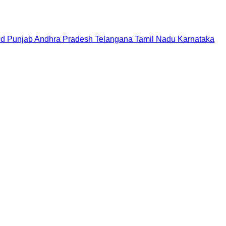
nd
Punjab
Andhra Pradesh
Telangana
Tamil Nadu
Karnataka