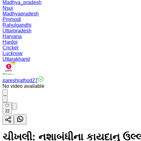
Madhya_pradesh
Nsui
Madhyapradesh
Pmmodi
Rahulgandhi
Uttarpradesh
Haryana
Hardoi
Cricket
Lucknow
Uttarakhand
pareshrathod27
No video available
22
ચીખલી: નશાબંધીના કાયદાનુ ઉલ